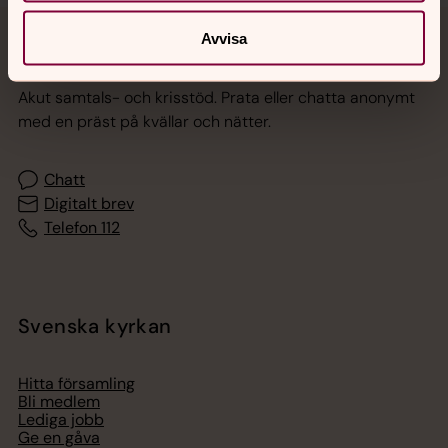
Avvisa
Jourhavande präst
Akut samtals- och krisstöd. Prata eller chatta anonymt
med en präst på kvällar och nätter.
Chatt
Digitalt brev
Telefon 112
Svenska kyrkan
Hitta församling
Bli medlem
Lediga jobb
Ge en gåva