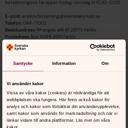
fortsättningsvis ha öppet tisdag-torsdag kl 10.30-12.00.
E-post:
araslov.forsamling@svenskakyrkan.se
Telefon:
044-71002
Besöksadress:
Wrangels allé 61 29175 Färlöv
Postadress:
Box 11069 29111 Färlöv
Välkommen!
Samtycke
Information
Om
Senast ändrad 15 oktober 2022
Vi använder kakor
Synpunkter eller frågor på sidans
Vissa av våra kakor (cookies) är nödvändiga för att
innehåll?
webbplatsen ska fungera. Här finns också kakor för
araslov.forsamling@svenskakyrkan.se
analys och kakor som förbättrar din användarupplevelse,
samt kakor som används för marknadsföring och när vi
Dela
länkar vidare till andra plattformar. Läs mer om våra
kakor.