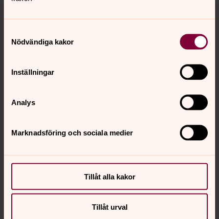
Tillbaka till toppen
Tillbaka till innehållet
Samtyckesval
Nödvändiga kakor
Kontakt
Inställningar
Kalender
Analys
Hitta snabbt
Marknadsföring och sociala medier
Sociala kanaler
Tillåt alla kakor
Tillåt urval