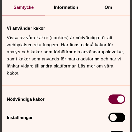
Dela
Samtycke
Information
Om
Tillbaka till toppen
Tillbaka till innehållet
Vi använder kakor
Vissa av våra kakor (cookies) är nödvändiga för att
webbplatsen ska fungera. Här finns också kakor för
Kontakt
analys och kakor som förbättrar din användarupplevelse,
samt kakor som används för marknadsföring och när vi
länkar vidare till andra plattformar. Läs mer om våra
Kalender
kakor.
Samtyckesval
Hitta snabbt
Nödvändiga kakor
Sociala kanaler
Inställningar