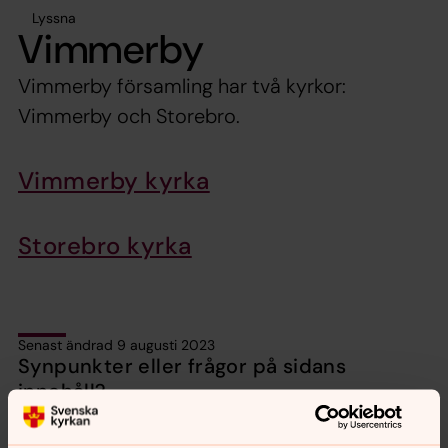
Lyssna
Vimmerby
Vimmerby församling har två kyrkor:
Vimmerby och Storebro.
Vimmerby kyrka
Storebro kyrka
Senast ändrad 9 augusti 2023
Synpunkter eller frågor på sidans
innehåll?
vimmerby.pastorat@svenskakyrkan.se