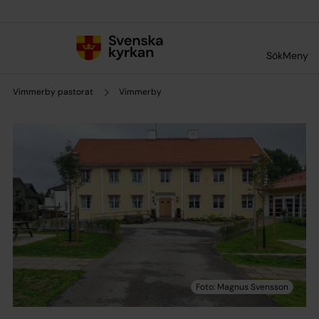
Till innehållet
Till undermeny
Sök
Meny
Vimmerby pastorat
Vimmerby