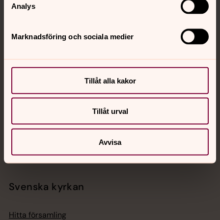
Analys
Marknadsföring och sociala medier
Jourhavande präst
Akut samtals- och krisstöd. Prata eller chatta anonymt
Tillåt alla kakor
med en präst på kvällar och nätter.
Tillåt urval
Chatt
Digitalt brev
Telefon 112
Avvisa
Svenska kyrkan
Hitta församling