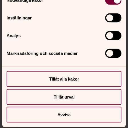
Nödvändiga kakor
Inställningar
Analys
Svenska kyrkans pressjour
Marknadsföring och sociala medier
Direkt:
+46 18 16 94 75
Tillåt alla kakor
Tillbaka till toppen
Tillbaka till innehållet
Tillåt urval
Kontakt
Avvisa