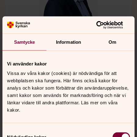
Mikael Stjernberg
Samtycke
Information
Om
Pressekreterare för ärkebiskopen
Direkt:
+46-72-237 28 86
Vi använder kakor
mikael.stjernberg@svenskakyrkan.se
E-post:
Vissa av våra kakor (cookies) är nödvändiga för att
webbplatsen ska fungera. Här finns också kakor för
analys och kakor som förbättrar din användarupplevelse,
samt kakor som används för marknadsföring och när vi
länkar vidare till andra plattformar. Läs mer om våra
kakor.
Samtyckesval