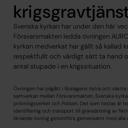
krigsgravtjäns
Svenska kyrkan har under den här veck
Försvarsmakten ledda övningen AURO
kyrkan medverkat har gällt så kallad kr
respektfullt och värdigt sätt ta hand 
antal stupade i en krigssituation.
Övningen har pågått i Roslagens östra och västra p
samverkan mellan Försvarsmakten, Svenska kyrkan,
prövningsverket och Polisen. Det som testas är h
identifiering och transport till gravsättning av fik
liknande övning genomförs gemensamt med alla 