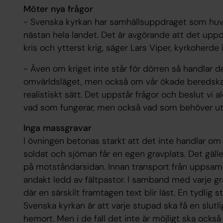
Möter nya frågor
- Svenska kyrkan har samhällsuppdraget som hu
nästan hela landet. Det är avgörande att det uppd
kris och ytterst krig, säger Lars Viper, kyrkoherde
- Även om kriget inte står för dörren så handlar d
omvärldsläget, men också om vår ökade beredskap.
realistiskt sätt. Det uppstår frågor och beslut vi ald
vad som fungerar, men också vad som behöver ut
Inga massgravar
I övningen betonas starkt att det inte handlar om
soldat och sjöman får en egen gravplats. Det gäll
på motståndarsidan. Innan transport från uppsaml
andakt ledd av fältpastor. I samband med varje gr
där en särskilt framtagen text blir läst. En tydli
Svenska kyrkan är att varje stupad ska få en slutli
hemort. Men i de fall det inte är möjligt ska ocks