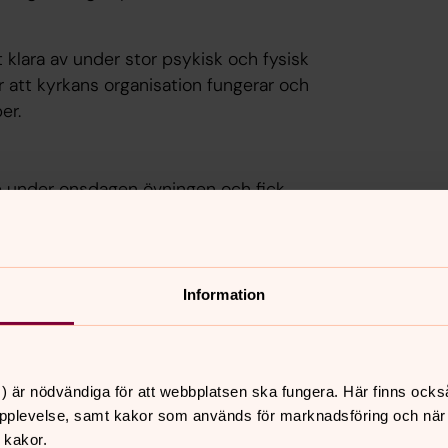
tt klara av under stor psykisk och fysisk
r att kyrkans organisation fungerar och
er.
te under onsdagen övningen och fick
till gravsättning. Bland det som starkt
 och värdighet som bär i en extrem
Information
ser en styrka och ett stort värde i att
) är nödvändiga för att webbplatsen ska fungera. Här finns ocks
rsvaret övar tillsammans med
pplevelse, samt kakor som används för marknadsföring och när vi
 kakor.