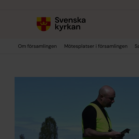
Till innehållet
Till undermeny
Om församlingen
Mötesplatser i församlingen
S