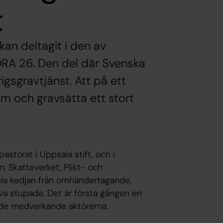
t
an deltagit i den av
RA 26. Den del där Svenska
igsgravtjänst. Att på ett
om och gravsätta ett stort
astorat i Uppsala stift, och i
 Skatteverket, Plikt- och
ela kedjan från omhändertagande,
tiva stupade. Det är första gången en
de medverkande aktörerna.