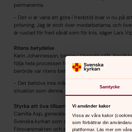
permanenta.
- Det vi är vana att göra i fredstid övar vi nu på a
prövning, Jag är stolt över medarbetarna, och öve
är rustad för fred såväl som för kris, säger Lars Vip
Ritens betydelse
Karin Johannesson, biskop i Uppsala stift, besök
följa hela processen från mottagandet av stupade 
berörde var ritens betydelse, säger hon.
- Det behövs inte många ord, men de ger mening
Samtycke
situation som denna.
Styrka att öva tillsammans
Vi använder kakor
Camilla Asp, generalsekreterare i Svenska kyrkan, 
Vissa av våra kakor (cookies
Svenska kyrkan som självklar del av det civila fö
som förbättrar din användaru
Försvarsmakten och andra myndigheter.
plattformar. Läs mer om våra