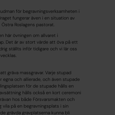
vudman för begravningsverksamheten i
raget fungerar även i en situation av
 i Östra Roslagens pastorat.
en här övningen om allvaret i
 Det är av stort värde att öva på ett
rig ställts inför tidigare och vi lär oss
vecklas.
 att gräva massgravar. Varje stupad
er egna och allierade, och även stupade
ingsplatsen för de stupade hålls en
avsättning hålls också en kort ceremoni
g strävan hos både Försvarsmakten och
g vila på en begravningsplats i sin
å de grävda gravplatserna kunna bli