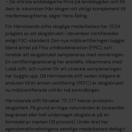
– De största andelsägarna finns på landsbygden och för
dem är inkomsten från skogen ett viktigt komplement till
medlemsavgifterna, säger Hans Åsling.
För Härnösands stifts skogliga medarbetare har 2024
präglats av att skogsbruket i december certifierades
enligt FSC-standard. Den nya miljöcertifieringen bygger
bland annat på FN:s urfolksdeklaration (FPIC), och
innebär att skogsbruket samplaneras med rennäringen.
En certifieringsansvarig har anställts, tillsammans med
Luleå stift, och rutiner för att utveckla samplaneringen
har byggts upp. Då Härnösands stift sedan tidigare är
ansluten till en annan certifiering (PEFC) är skogsbruket
nu miljöcertifierade utifrån två kontrollorgan.
Härnösands stift förvaltar 70 277 hektar produktiv
skogsmark. På grund av höga naturvärden är brukandet
begränsat eller helt undantaget skogsbruk på en
femtedel av marken (19 procent). Under året har
egendomsförvaltningens samtliga medarbetare deltagit