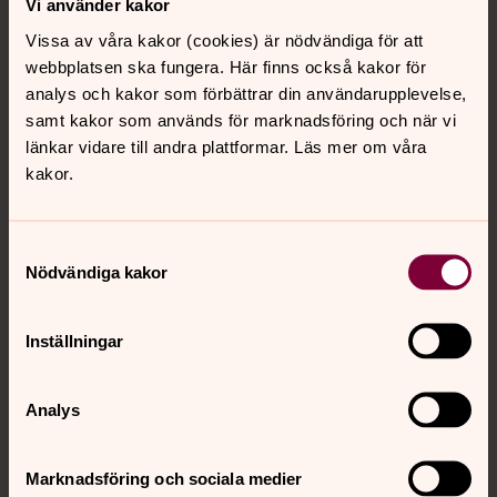
Vi använder kakor
Vissa av våra kakor (cookies) är nödvändiga för att
webbplatsen ska fungera. Här finns också kakor för
analys och kakor som förbättrar din användarupplevelse,
samt kakor som används för marknadsföring och när vi
länkar vidare till andra plattformar. Läs mer om våra
kakor.
Samtyckesval
Nödvändiga kakor
Max Enander
stiftsjägmästare
Inställningar
Direkt:
070-527 37 71
max.enander@svenskakyrkan.se
E-post:
Analys
Marknadsföring och sociala medier