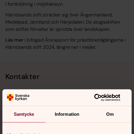
i fortbildning i miljöhänsyn.
Härnösands stift sträcker sig över Ångermanland,
Medelpad, Jämtland och Härjedalen. De skogsskiften
som stiftet förvaltar är spridda över landskapen.
Läs mer
i bifogad
Årsrapport för prästlönetillgångarna i
Härnösands stift 2024,
längre ner i mejlet.
Kontakter
Samtycke
Information
Om