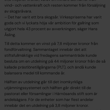
vind- och vattenkraft och resten kommer från försäljning
av skogsråvara.
– Det har varit ett bra skogsår. Virkespriserna har varit
goda och vi lyckats höja vår ambition för gallring som
utgjort hela 43 procent av avverkningen, säger Hans
Åsling.
Till detta kommer en vinst på 7,8 miljoner kronor från
fondförvaltning. Sammantaget innebär det att
stiftsfullmäktige vid fredagens sammanträde kunde
besluta om en utdelning på 44 miljoner kronor från de så
kallade prästlönetillgångarna (PLT), och ändå kunde
balansera medel till kommande år.
Hälften av utdelning går till det inomkyrkliga
utjämningssystemet och hälften går direkt till de
pastorat eller församlingar i Härnösands stift som är
andelsägare. För de enheter som har flest andelar
innebär det en utdelning på 3,8 miljoner kronor.