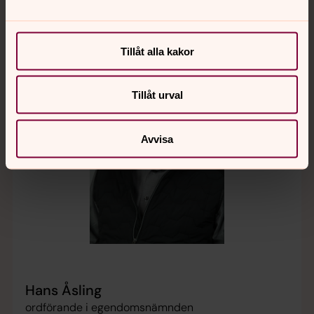
Tillåt alla kakor
Tillåt urval
Avvisa
Hans Åsling
ordförande i egendomsnämnden