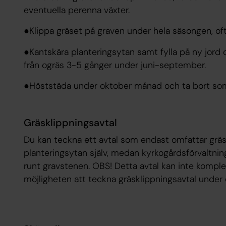
eventuella perenna växter.
●Klippa gräset på graven under hela säsongen, of
●Kantskära planteringsytan samt fylla på ny jord
från ogräs 3-5 gånger under juni-september.
●Höststäda under oktober månad och ta bort so
Gräsklippningsavtal
Du kan teckna ett avtal som endast omfattar gräs
planteringsytan själv, medan kyrkogårdsförvaltnin
runt gravstenen. OBS! Detta avtal kan inte komple
möjligheten att teckna gräsklippningsavtal under e