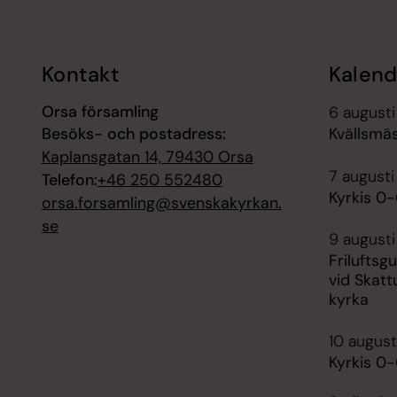
Kontakt
Kalend
Orsa församling
6 augusti
Besöks- och postadress:
Kvällsmä
Kaplansgatan 14, 79430 Orsa
7 augusti
Telefon:
+46 250 552480
Kyrkis 0-
orsa.forsamling@svenskakyrkan.
se
9 augusti
Friluftsg
vid Skatt
kyrka
10 august
Kyrkis 0-