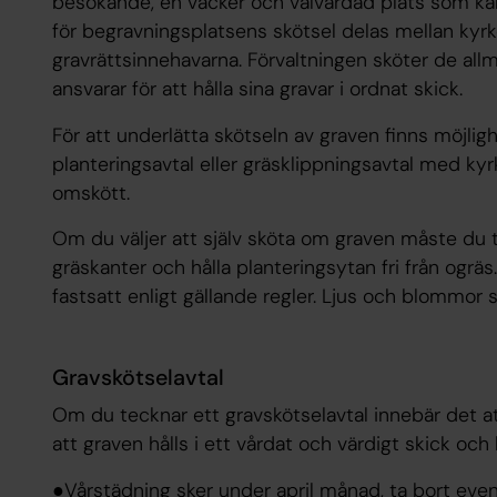
besökande, en vacker och välvårdad plats som kan 
för begravningsplatsens skötsel delas mellan kyr
gravrättsinnehavarna. Förvaltningen sköter de al
ansvarar för att hålla sina gravar i ordnat skick.
För att underlätta skötseln av graven finns möjligh
planteringsavtal eller gräsklippningsavtal med ky
omskött.
Om du väljer att själv sköta om graven måste du t
gräskanter och hålla planteringsytan fri från ogräs
fastsatt enligt gällande regler. Ljus och blommor 
Gravskötselavtal
Om du tecknar ett gravskötselavtal innebär det a
att graven hålls i ett vårdat och värdigt skick o
●Vårstädning sker under april månad, ta bort even