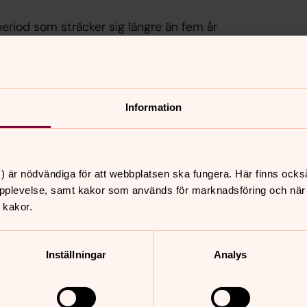
period som sträcker sig längre än fem år
 detta lämnas av
Information
ch ljus endast placeras ut på gravarna
ril. Om de står kvar under annan tid
 påminna om att det av arbetsmiljöskäl
) är nödvändiga för att webbplatsen ska fungera. Här finns ocks
ösa stenar som dekoration på
pplevelse, samt kakor som används för marknadsföring och när vi
 kakor.
Inställningar
Analys
mmor, en vinterkrans eller
ltningen. Vi erbjuder all tänkbar service