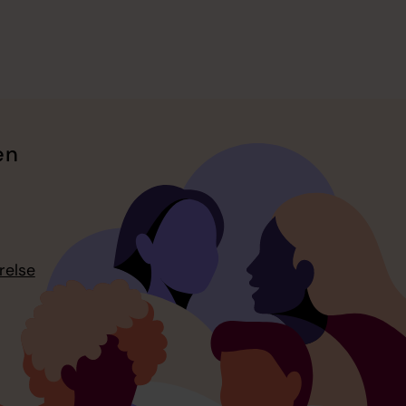
en
relse