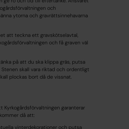
ge ro och tid till eftertanke. Ansvaret
kogårdsförvaltningen och
lmänna ytorna och gravrättsinnehavarna
et att teckna ett gravskötselavtal,
rkogårdsförvaltningen och få graven väl
änka på att du ska klippa gräs, putsa
. Stenen skall vara riktad och ordentligt
skall plockas bort då de vissnat.
tt Kyrkogårdsförvaltningen garanterar
ch kommer då att:
tuella vinterdekorationer och putsa