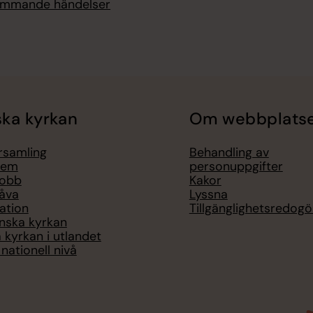
kommande händelser
ka kyrkan
Om webbplats
örsamling
Behandling av
lem
personuppgifter
jobb
Kakor
åva
Lyssna
ation
Tillgänglighetsredogö
nska kyrkan
 kyrkan i utlandet
nationell nivå