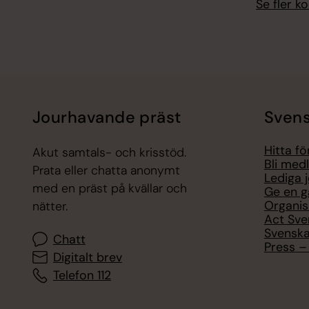
Se fler 
Jourhavande präst
Svens
Hitta f
Akut samtals- och krisstöd.
Bli med
Prata eller chatta anonymt
Lediga 
med en präst på kvällar och
Ge en g
Organis
nätter.
Act Sve
Svenska
Chatt
Press – 
Digitalt brev
Telefon 112