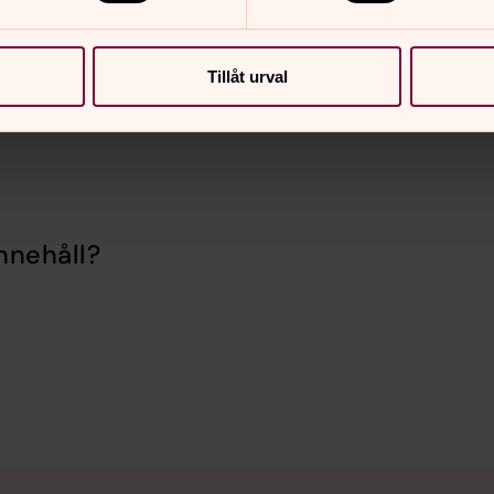
a svårt att besöka graven men man
era. Hör då av er till oss
Tillåt urval
nnehåll?