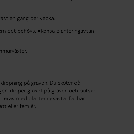
tast en gång per vecka.
 om det behövs. ●Rensa planteringsytan
mmarväxter.
klippning på graven. Du sköter då
gen klipper gräset på graven och putsar
tteras med planteringsavtal. Du har
tt eller fem år.