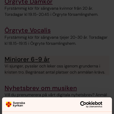
Örgryte Damkör
Fyrstämmig kör för sångvana kvinnor från 20 år.
Torsdagar kl 19.15-20.45 i Örgryte församlingshem.
Örgryte Vocalis
Fyrstämmig kör för sångvana tjejer 20-30 år. Torsdagar
kl 18.15-19.15 i Örgryte församlingshem.
Miniorer 6-9 år
Vi sjunger, pysslar och leker oss igenom grunderna i
kristen tro. Begränsat antal platser och anmälan krävs.
Nyhetsbrev om musiken
Vill du prenumerera på vårt digitala nyhetsbrev? Anmäl
dig här!