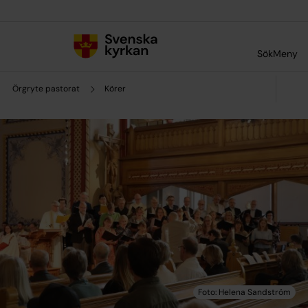
Till innehållet
Till undermeny
Sök
Meny
Örgryte pastorat
Körer