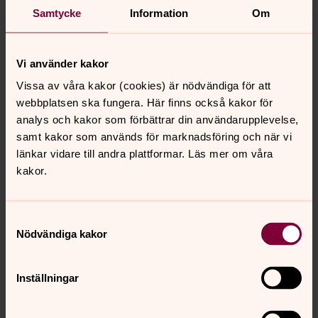
Musik i Örgryte
Samtycke
Information
Om
I Örgryte församling vill vi både förvalta och förnya en
lång tradition av levande kyrkomusik. Välkommen att
uppleva musiken i Örgryte!
Vi använder kakor
Vissa av våra kakor (cookies) är nödvändiga för att
Musik i Göteborg
webbplatsen ska fungera. Här finns också kakor för
analys och kakor som förbättrar din användarupplevelse,
Vill du uppleva musik live nära dig? Ta en titt i Göteborgs
samt kakor som används för marknadsföring och när vi
kyrkors gemensamma musikkalender.
länkar vidare till andra plattformar. Läs mer om våra
kakor.
Senast ändrad 25 juni 2026
Samtyckesval
Synpunkter eller frågor på sidans
Nödvändiga kakor
innehåll?
orgryte.pastorat@svenskakyrkan.se
Inställningar
Dela