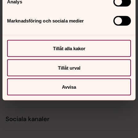
Analys
Tillbaka till toppen
Tillbaka till innehållet
Marknadsföring och sociala medier
Kontakt
Tillåt alla kakor
Tillåt urval
Kalender
Avvisa
Hitta snabbt
Sociala kanaler