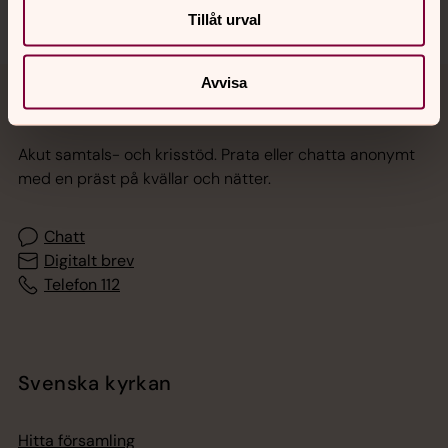
Tillåt urval
Avvisa
Jourhavande präst
Akut samtals- och krisstöd. Prata eller chatta anonymt
med en präst på kvällar och nätter.
Chatt
Digitalt brev
Telefon 112
Svenska kyrkan
Hitta församling