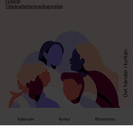
Lyssna
Tillgänglighetsredogörelse
Kalender
Kyrkor
Bibeltexter