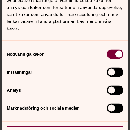
webbplatsen ska fungera. Här finns också kakor för
Tillträde 1 september 2023 eller enligt
analys och kakor som förbättrar din användarupplevelse,
överenskommelse.
samt kakor som används för marknadsföring och när vi
länkar vidare till andra plattformar. Läs mer om våra
Är du nyfiken på att veta mer om oss? Kontakta:
kakor.
Kyrkoherde Fredrik Gyllensvärd, tel. 0705-80 90 45,
eller
Kyrkorådets ordförande Martin Svensson, tel. 0733-64
Samtyckesval
23 57
Nödvändiga kakor
Sista ansökningsdag är 18 april
Inställningar
Ansökan med personligt brev och CV skickas via post
eller mail till:
Analys
Örby-Skene församling, Skenevägen 5, 511 31 Örby
orbyskeneforsamling@svenskakyrkan.se
Marknadsföring och sociala medier