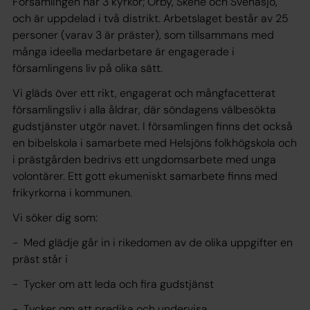
Församlingen har 3 kyrkor; Örby, Skene och Svenasjö,
och är uppdelad i två distrikt. Arbetslaget består av 25
personer (varav 3 är präster), som tillsammans med
många ideella medarbetare är engagerade i
församlingens liv på olika sätt.
Vi gläds över ett rikt, engagerat och mångfacetterat
församlingsliv i alla åldrar, där söndagens välbesökta
gudstjänster utgör navet. I församlingen finns det också
en bibelskola i samarbete med Helsjöns folkhögskola och
i prästgården bedrivs ett ungdomsarbete med unga
volontärer. Ett gott ekumeniskt samarbete finns med
frikyrkorna i kommunen.
Vi söker dig som:
- Med glädje går in i rikedomen av de olika uppgifter en
präst står i
- Tycker om att leda och fira gudstjänst
- Tycker om att predika och undervisa