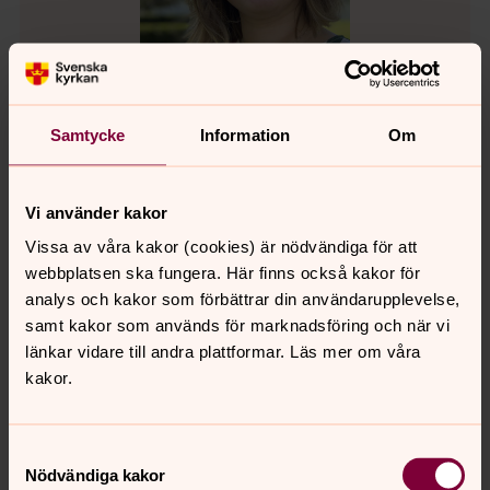
Samtycke
Information
Om
Josefin Sundström
Vi använder kakor
Organist - körledare, Husie församling, Svenska
kyrkan Malmö
Vissa av våra kakor (cookies) är nödvändiga för att
webbplatsen ska fungera. Här finns också kakor för
Direkt:
040-279506
Mobil:
076-5392298
analys och kakor som förbättrar din användarupplevelse,
josefinannina.sundstrom@svenskakyrkan.s
E-post:
samt kakor som används för marknadsföring och när vi
e
länkar vidare till andra plattformar. Läs mer om våra
kakor.
Mer om Josefin Sundström
Organist
Samtyckesval
Nödvändiga kakor