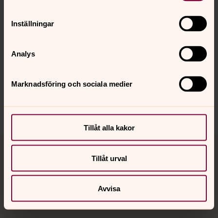
Inställningar
Senast ändrad 12 maj 2026
Synpunkter eller frågor på sidans
Analys
innehåll?
svenskakyrkan.malmo@svenskakyrkan.se
Marknadsföring och sociala medier
Dela
Tillåt alla kakor
Tillbaka till toppen
Tillbaka till innehållet
Tillåt urval
Kontakt
Avvisa