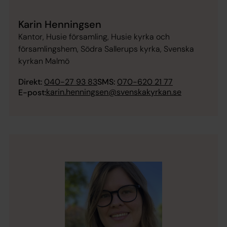
Karin Henningsen
Kantor, Husie församling, Husie kyrka och
församlingshem, Södra Sallerups kyrka, Svenska
kyrkan Malmö
Direkt:
040-27 93 83
SMS:
070-620 21 77
karin.henningsen@svenskakyrkan.se
E-post: