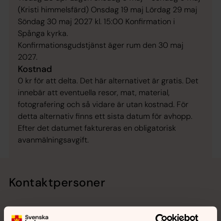
(Kristi himmelsfärd) Onsdag 19 maj Lördag 29 maj
Söndag 30 maj 2027 kl. 15:00 Konfirmation i
Spånga kyrka.
Konfirmationsgudstjänst äger rum den 30 maj
2027.
Kostnad
0 kr för att delta. Det här alternativet är gratis. Det
innebär att eventuella resor, mat, material,
fotografering och så vidare är utan kostnad. För
detta alternativ finns ett sista datum för avhopp.
Efter det datumet faktureras en obligatorisk
avanmälningsavgift.
Kontaktpersoner