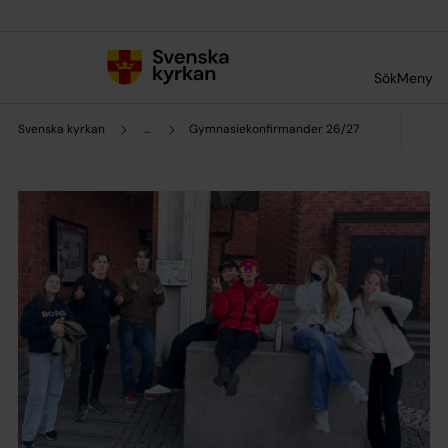
Till innehållet
Till undermeny
Sök
Meny
Svenska kyrkan
...
Gymnasiekonfirmander 26/27