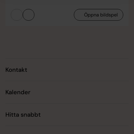
Öppna bildspel
Tillbaka till toppen
Tillbaka till innehållet
Kontakt
Kalender
Hitta snabbt