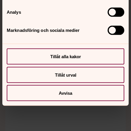
Analys
Marknadsföring och sociala medier
Tillåt alla kakor
Tillåt urval
Bild 1 av 4
Avvisa
Bild 