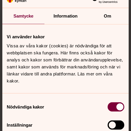
Vendela Holmstedt
Samtycke
Information
Om
Direkt:
+46(850)599168
Mobil:
+46(761)299707
vendela.holmstedt@svenskakyrkan.se
E-post:
Vi använder kakor
Vissa av våra kakor (cookies) är nödvändiga för att
webbplatsen ska fungera. Här finns också kakor för
analys och kakor som förbättrar din användarupplevelse,
Anna Levin
samt kakor som används för marknadsföring och när vi
länkar vidare till andra plattformar. Läs mer om våra
Direkt:
+46(8)50599080
Mobil:
+46(76)1461703
kakor.
anna.levin@svenskakyrkan.se
E-post:
Samtyckesval
Nödvändiga kakor
Bilder
Inställningar