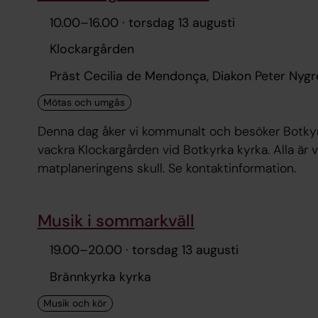
10.00
–
16.00
· torsdag 13 augusti
Klockargården
Präst Cecilia de Mendonça, Diakon Peter Nyg
Denna dag åker vi kommunalt och besöker Botkyrka
vackra Klockargården vid Botkyrka kyrka. Alla ä
matplaneringens skull. Se kontaktinformation.
Musik i sommarkväll
19.00
–
20.00
· torsdag 13 augusti
Brännkyrka kyrka