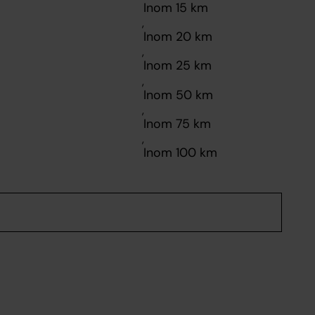
,
,
,
,
,