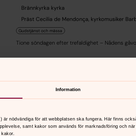
Brännkyrka kyrka
Präst Cecilia de Mendonça, kyrkomusiker Bar
Tione söndagen efter trefaldighet – Nådens gåvo
onsdag 12 augusti 2026
Seniordagar i sommar
Information
10.00
–
15.00
· onsdag 12 augusti
Vårfrukyrkan
) är nödvändiga för att webbplatsen ska fungera. Här finns ocks
Präst Cecilia de Mendonça, Diakon Peter Nyg
pplevelse, samt kakor som används för marknadsföring och när vi
 kakor.