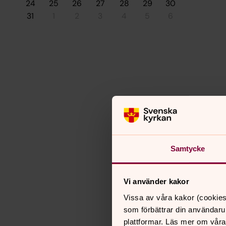
24
25
26
27
28
29
30
31
1
2
3
4
5
6
Samtycke
Vi använder kakor
Vissa av våra kakor (cookies
som förbättrar din användaru
plattformar. Läs mer om våra