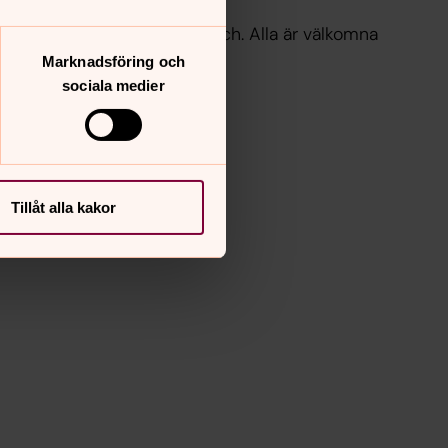
t ingår kaffe, kaka och lunch. Alla är välkomna
. Se kontaktinformation.
Marknadsföring och
sociala medier
Tillåt alla kakor