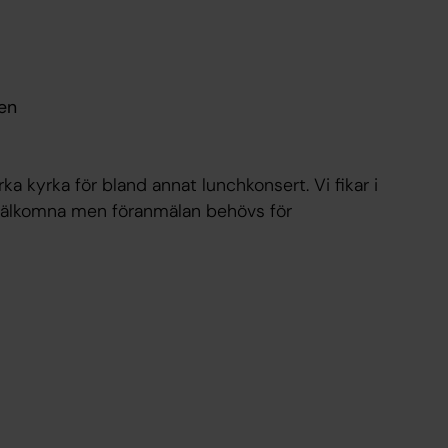
ren
 kyrka för bland annat lunchkonsert. Vi fikar i
r välkomna men föranmälan behövs för