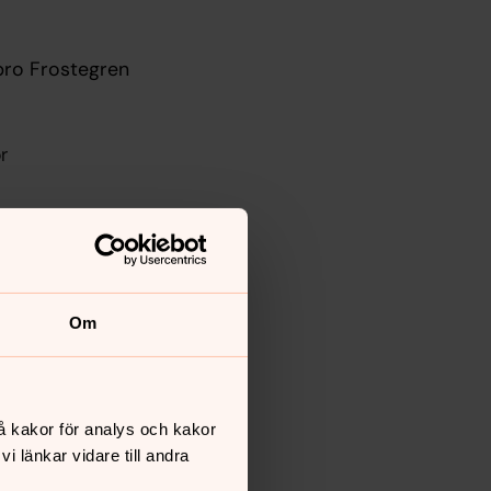
bro Frostegren
r
Om
å kakor för analys och kakor
ren
 länkar vidare till andra