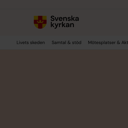
Till innehållet
Till undermeny
Livets skeden
Samtal & stöd
Mötesplatser & Akt