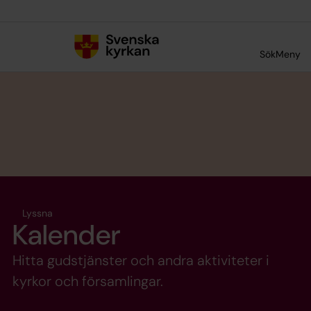
Till innehållet
Till undermeny
Sök
Meny
Lyssna
Kalender
Hitta gudstjänster och andra aktiviteter i
kyrkor och församlingar.