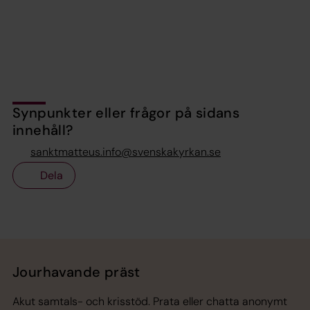
Synpunkter eller frågor på sidans
innehåll?
sanktmatteus.info@svenskakyrkan.se
Dela
Tillbaka till toppen
Tillbaka till innehållet
Jourhavande präst
Akut samtals- och krisstöd. Prata eller chatta anonymt