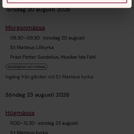
80 01 ingrid.skelton.kockum@gmail.com
torsdag 20 augusti 2026
Morgonmässa
08.30
–
09.30
· torsdag 20 augusti
S:t Matteus Lillkyrka
Präst Petter Sundelius, Musiker Ida Fahl
Ingång från gården vid S:t Matteus kyrka
söndag 23 augusti 2026
Högmässa
11.00
–
12.30
· söndag 23 augusti
S:t Matteus kyrka