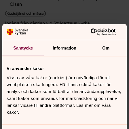
Olsen
Ingång från gården vid S:t Matteus kyrka
söndag 16 augusti 2026
Samtycke
Information
Om
Högmässa
11.00
–
12.30
· söndag 16 augusti
Vi använder kakor
S:t Matteus kyrka
Vissa av våra kakor (cookies) är nödvändiga för att
webbplatsen ska fungera. Här finns också kakor för
Präst Jenny Karlsson, Präst assisterande Cecilia
analys och kakor som förbättrar din användarupplevelse,
Johnsson, Musiker Ida Fahl
samt kakor som används för marknadsföring och när vi
länkar vidare till andra plattformar. Läs mer om våra
Kyrkkaffe.
kakor.
Högmässa i Mikaelskapellet