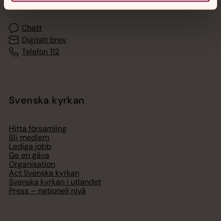
Chatt
Digitalt brev
Telefon 112
Svenska kyrkan
Hitta församling
Bli medlem
Lediga jobb
Ge en gåva
Organisation
Act Svenska kyrkan
Svenska kyrkan i utlandet
Press – nationell nivå