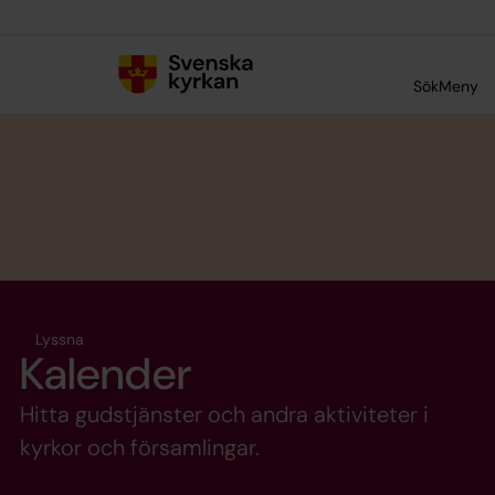
Till innehållet
Till undermeny
Sök
Meny
Lyssna
Kalender
Hitta gudstjänster och andra aktiviteter i
kyrkor och församlingar.