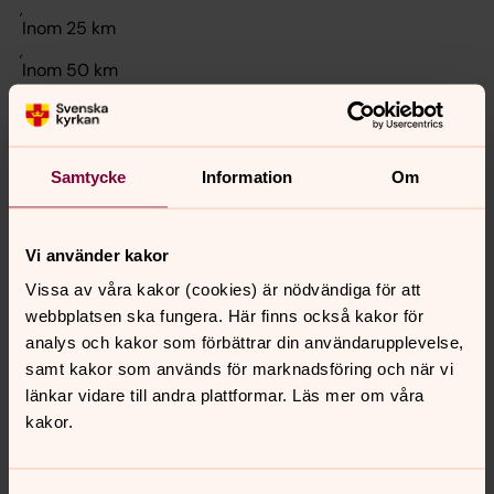
,
,
,
,
Samtycke
Information
Om
Hitta bland händelser
Vi använder kakor
Vissa av våra kakor (cookies) är nödvändiga för att
Filtrera
webbplatsen ska fungera. Här finns också kakor för
analys och kakor som förbättrar din användarupplevelse,
samt kakor som används för marknadsföring och när vi
länkar vidare till andra plattformar. Läs mer om våra
Inga träffar.
kakor.
Prova gärna att lägga till ett sökord eller välj någon av
kategorierna.