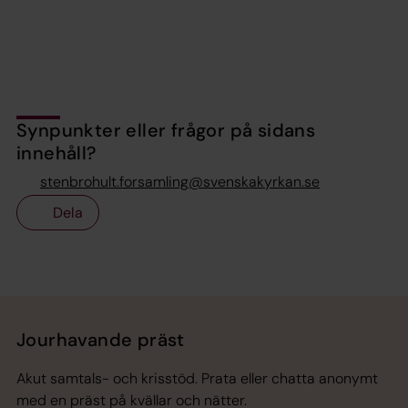
Synpunkter eller frågor på sidans
innehåll?
stenbrohult.forsamling@svenskakyrkan.se
Dela
Tillbaka till toppen
Tillbaka till innehållet
Jourhavande präst
Akut samtals- och krisstöd. Prata eller chatta anonymt
med en präst på kvällar och nätter.