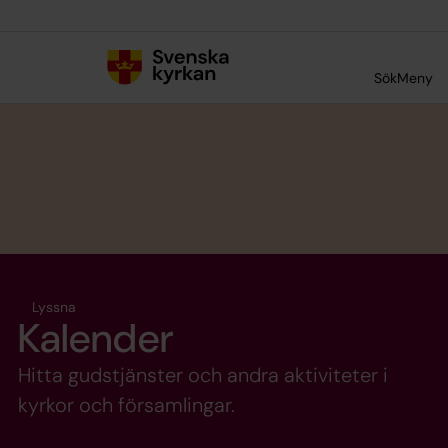
Till innehållet
Till undermeny
Sök
Meny
Lyssna
Kalender
Hitta gudstjänster och andra aktiviteter i
kyrkor och församlingar.