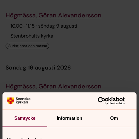
Högmässa, Göran Alexandersson
10.00
–
11.15
· söndag 9 augusti
Stenbrohults kyrka
söndag 16 augusti 2026
Högmässa, Göran Alexandersson
10.00
–
11.15
· söndag 16 augusti
Stenbrohults kyrka
Samtycke
Information
Om
onsdag 19 augusti 2026