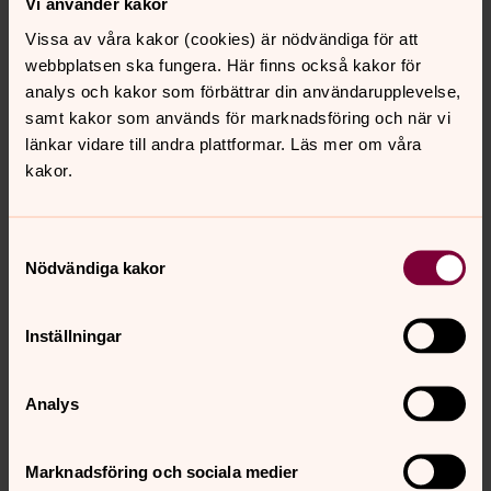
Vi använder kakor
Vissa av våra kakor (cookies) är nödvändiga för att
Kyrkogårdsvandring, kaffe
webbplatsen ska fungera. Här finns också kakor för
analys och kakor som förbättrar din användarupplevelse,
18.00
–
19.30
· onsdag 19 augusti
samt kakor som används för marknadsföring och när vi
Stenbrohults kyrka
länkar vidare till andra plattformar. Läs mer om våra
kakor.
Samtyckesval
söndag 23 augusti 2026
Nödvändiga kakor
Högmässa
Inställningar
10.00
–
11.15
· söndag 23 augusti
Stenbrohults kyrka
Analys
Marknadsföring och sociala medier