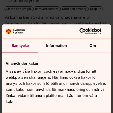
Österledskyrkan
Välkomna barn 0-6 år med vårdnadshavare till
Österledskyrkan för lek, pyssel, sång, föräldraskapsstöd
och fika i gemenskap.
Kaffeservering
Samtycke
Information
Om
09.00
–
12.00
· måndag 10 augusti
Degerfors församlingshem
Vi använder kakor
Vissa av våra kakor (cookies) är nödvändiga för att
webbplatsen ska fungera. Här finns också kakor för
Välkommen att besöka oss för en fikastund i mysig miljö.
analys och kakor som förbättrar din användarupplevelse,
Vi serverar kaffe, te, saft, smörgås, bulle, kaka. Är vädret
samt kakor som används för marknadsföring och när vi
fint kan ni sitta ute på vår altan.
länkar vidare till andra plattformar. Läs mer om våra
kakor.
Café 39:an Öppet 10-16