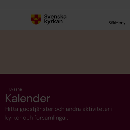
Till innehållet
Till undermeny
Sök
Meny
Lyssna
Kalender
Hitta gudstjänster och andra aktiviteter i
kyrkor och församlingar.