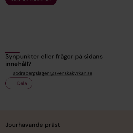
Synpunkter eller frågor på sidans
innehåll?
sodrabergslagen@svenskakyrkan.se
Dela
Tillbaka till toppen
Tillbaka till innehållet
Jourhavande präst