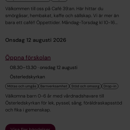
Välkommen till oss på Café 39:an. Här hittar du
smörgåsar, hembakat, kaffe och sällskap. Vi är mer än
bara ett café!! Öppettider. Måndag-Torsdag kl 10-16
Fredag kl 10-14 Lördag: 10-13 Öppettider kan komma att
variera vid ex helgdagar, särskilda event,
onsdag 12 augusti 2026
personalaktiviteter mm.
Öppna förskolan
08.30
–
13.30
· onsdag 12 augusti
Österledskyrkan
Välkomna barn 0-6 år med vårdnadshavare till
Österledskyrkan för lek, pyssel, sång, föräldraskapsstöd
och fika i gemenskap.
Visa fler händelser