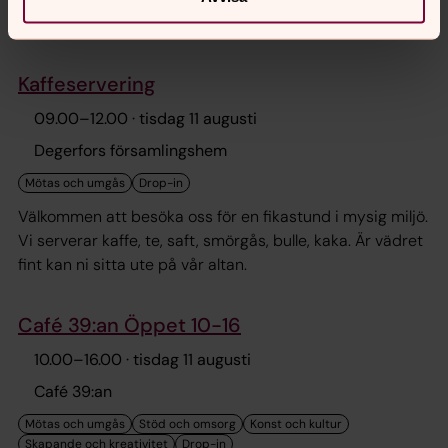
och fika i gemenskap.
Kaffeservering
09.00
–
12.00
· tisdag 11 augusti
Degerfors församlingshem
Välkommen att besöka oss för en fikastund i mysig miljö.
Vi serverar kaffe, te, saft, smörgås, bulle, kaka. Är vädret
fint kan ni sitta ute på vår altan.
Café 39:an Öppet 10-16
10.00
–
16.00
· tisdag 11 augusti
Café 39:an