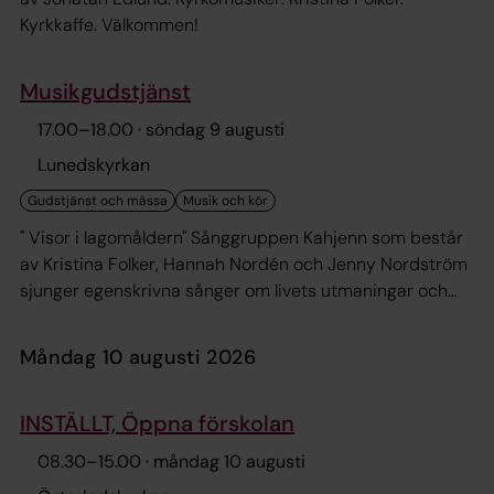
Kyrkkaffe. Välkommen!
Musikgudstjänst
17.00
–
18.00
· söndag 9 augusti
Lunedskyrkan
" Visor i lagomåldern" Sånggruppen Kahjenn som består
av Kristina Folker, Hannah Nordén och Jenny Nordström
sjunger egenskrivna sånger om livets utmaningar och
glädjeämnen. Fika från kl.16:00. Välkomna!
måndag 10 augusti 2026
INSTÄLLT, Öppna förskolan
08.30
–
15.00
· måndag 10 augusti