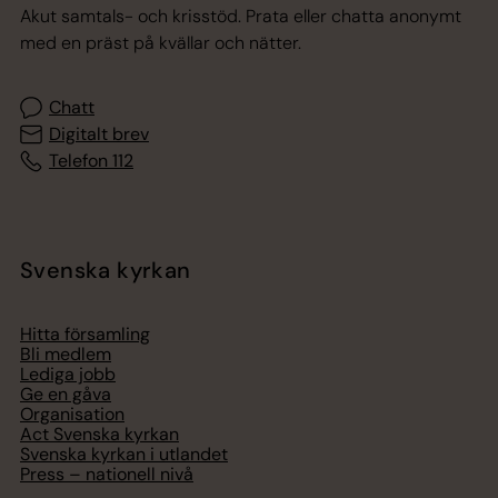
Akut samtals- och krisstöd. Prata eller chatta anonymt
med en präst på kvällar och nätter.
Chatt
Digitalt brev
Telefon 112
Svenska kyrkan
Hitta församling
Bli medlem
Lediga jobb
Ge en gåva
Organisation
Act Svenska kyrkan
Svenska kyrkan i utlandet
Press – nationell nivå