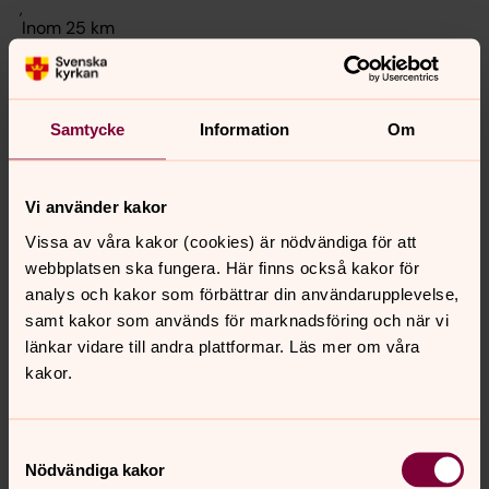
,
,
,
,
Samtycke
Information
Om
Hitta bland händelser
Vi använder kakor
Vissa av våra kakor (cookies) är nödvändiga för att
webbplatsen ska fungera. Här finns också kakor för
analys och kakor som förbättrar din användarupplevelse,
Filtrera
samt kakor som används för marknadsföring och när vi
länkar vidare till andra plattformar. Läs mer om våra
kakor.
Inga träffar.
Prova gärna att lägga till ett sökord eller välj någon av
Samtyckesval
kategorierna.
Nödvändiga kakor