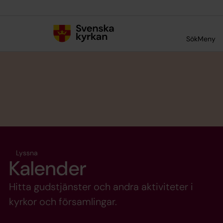
Till innehållet
Till undermeny
Sök
Meny
Lyssna
Kalender
Hitta gudstjänster och andra aktiviteter i
kyrkor och församlingar.