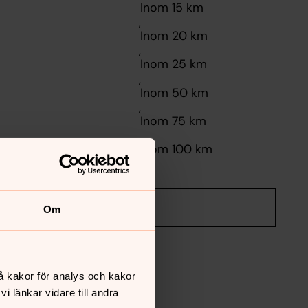
,
,
,
,
,
Om
å kakor för analys och kakor
 länkar vidare till andra