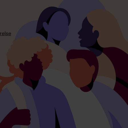
relse