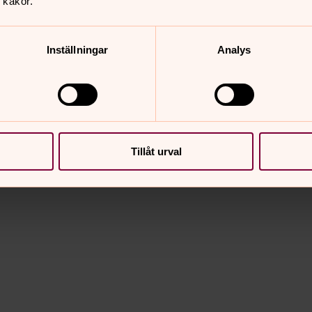
Prova gärna att lägga till ett sökord eller välj någ
 kakor.
Inställningar
Analys
Tillåt urval