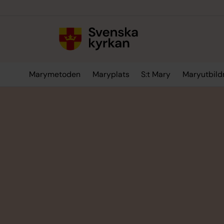
Till innehållet
Till undermeny
Marymetoden
Maryplats
S:t Mary
Maryutbild