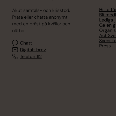
Hitta f
Akut samtals- och krisstöd.
Bli med
Prata eller chatta anonymt
Lediga 
med en präst på kvällar och
Ge en g
Organis
nätter.
Act Sve
Svenska
Chatt
Press – 
Digitalt brev
Telefon 112