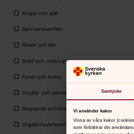
Kropp och själ
Barnverksamhet
Musik och kör
Stöd och omsorg
Konst och kultur
Samtycke
Studier och samtal
Skapande och kreativitet
Vi använder kakor
Vissa av våra kakor (cookies
Ungdomsverksamhet
som förbättrar din användaru