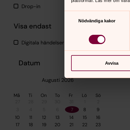
plattformar. Läs mer om våra
Drop-in
Samtyckesval
Nödvändiga kakor
Visa endast
Digitala händelser
Datum
Avvisa
Augusti 2026
Må
Ti
On
To
Fr
Lö
Sö
27
28
29
30
31
1
2
3
4
5
6
7
8
9
10
11
12
13
14
15
16
17
18
19
20
21
22
23