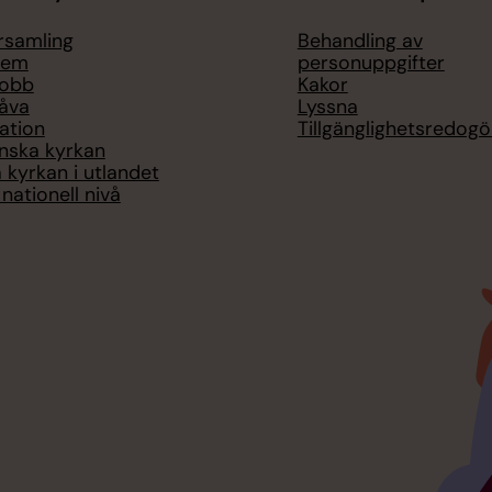
örsamling
Behandling av
lem
personuppgifter
jobb
Kakor
åva
Lyssna
ation
Tillgänglighetsredogö
nska kyrkan
 kyrkan i utlandet
nationell nivå