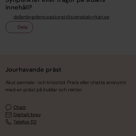
innehåll?
dellenbygdens.pastorat@svenskakyrkan.se
Dela
Tillbaka till toppen
Tillbaka till innehållet
Jourhavande präst
Akut samtals- och krisstöd. Prata eller chatta anonymt
med en präst på kvällar och nätter.
Chatt
Digitalt brev
Telefon 112