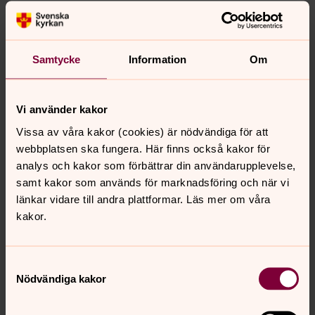
Präst Agneta Lennse
Samtycke
Information
Om
Från Stråsjö kapell via Betel till Svågagårdens kyrksal.
Sträcka ca. 2,5 km, lätt vandring. Fika till
självkostnadspris vid ankomst till Svågagården. Kontakt
Vi använder kakor
Marianne Hansen 073-06 46 007
Vissa av våra kakor (cookies) är nödvändiga för att
INSTÄLLT, Musikgudstjänst i Strömbacka
webbplatsen ska fungera. Här finns också kakor för
kapell
analys och kakor som förbättrar din användarupplevelse,
18.00
–
19.00
· lördag 15 augusti
samt kakor som används för marknadsföring och när vi
länkar vidare till andra plattformar. Läs mer om våra
Strömbacka kapell
kakor.
Samtyckesval
söndag 16 augusti 2026
Nödvändiga kakor