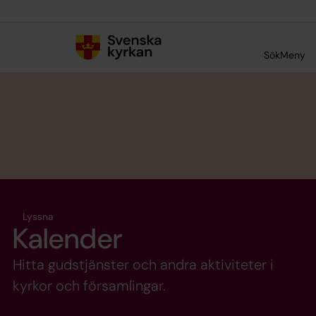
Till innehållet
Till undermeny
Sök
Meny
Lyssna
Kalender
Hitta gudstjänster och andra aktiviteter i
kyrkor och församlingar.