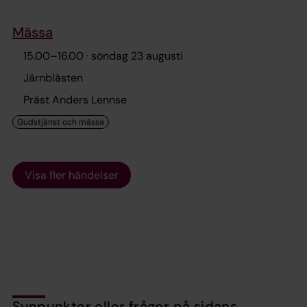
Mässa
15.00
–
16.00
· söndag 23 augusti
Järnblästen
Präst Anders Lennse
Visa fler händelser
Synpunkter eller frågor på sidans