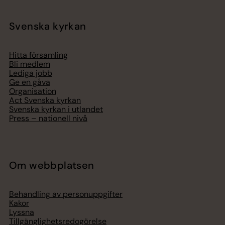
Svenska kyrkan
Hitta församling
Bli medlem
Lediga jobb
Ge en gåva
Organisation
Act Svenska kyrkan
Svenska kyrkan i utlandet
Press – nationell nivå
Om webbplatsen
Behandling av personuppgifter
Kakor
Lyssna
Tillgänglighetsredogörelse