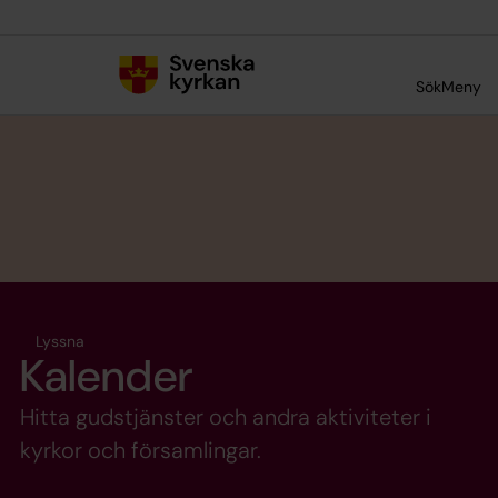
Till innehållet
Till undermeny
Sök
Meny
Lyssna
Kalender
Hitta gudstjänster och andra aktiviteter i
kyrkor och församlingar.