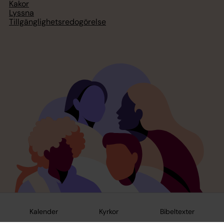
Kakor
Lyssna
Tillgänglighetsredogörelse
Kalender
Kyrkor
Bibeltexter