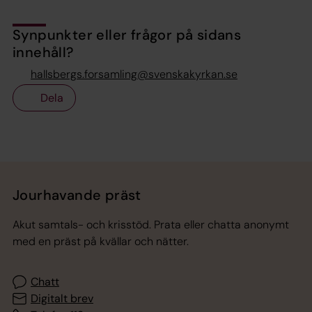
Synpunkter eller frågor på sidans
innehåll?
hallsbergs.forsamling@svenskakyrkan.se
Dela
Tillbaka till toppen
Tillbaka till innehållet
Jourhavande präst
Akut samtals- och krisstöd. Prata eller chatta anonymt
med en präst på kvällar och nätter.
Chatt
Digitalt brev