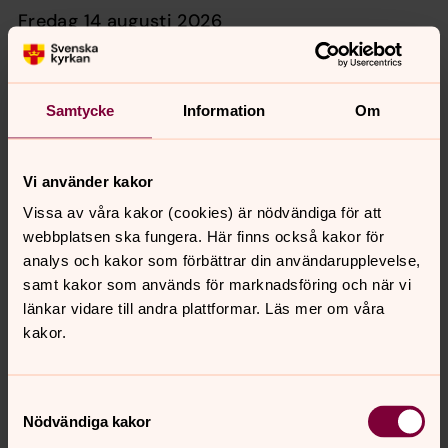
fredag 14 augusti 2026
Språkcafé
Samtycke
Information
Om
08.30
–
11.30
· fredag 14 augusti
Församlingsgården
Vi använder kakor
Vissa av våra kakor (cookies) är nödvändiga för att
webbplatsen ska fungera. Här finns också kakor för
söndag 16 augusti 2026
analys och kakor som förbättrar din användarupplevelse,
samt kakor som används för marknadsföring och när vi
Mässa
länkar vidare till andra plattformar. Läs mer om våra
kakor.
10.00
–
11.00
· söndag 16 augusti
Adventskyrkan
Samtyckesval
Präst Johan Arvill, Musiker Sanna Maria Ringshagen
Nödvändiga kakor