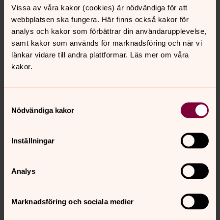
Veckomässa i Stavkyrkan
Vissa av våra kakor (cookies) är nödvändiga för att
webbplatsen ska fungera. Här finns också kakor för
18.00
–
18.30
· onsdag 19 augusti
analys och kakor som förbättrar din användarupplevelse,
Ekshärads församling
samt kakor som används för marknadsföring och när vi
länkar vidare till andra plattformar. Läs mer om våra
kakor.
torsdag 20 augusti 2026
Samtyckesval
Nödvändiga kakor
Guidning och tornuppstigning
13.00
–
13.45
· torsdag 20 augusti
Inställningar
Ekshärads kyrka
Analys
söndag 23 augusti 2026
Marknadsföring och sociala medier