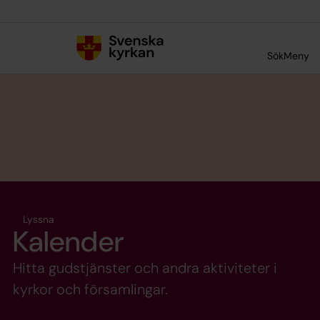
Till innehållet
Till undermeny
Sök
Meny
Lyssna
Kalender
Hitta gudstjänster och andra aktiviteter i
kyrkor och församlingar.