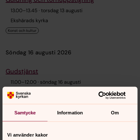
13.00
–
13.45
· torsdag 13 augusti
Ekshärads kyrka
söndag 16 augusti 2026
Gudstjänst
11.00
–
12.00
· söndag 16 augusti
Ekshärads kyrka
Samtycke
Information
Om
onsdag 19 augusti 2026
Vi använder kakor