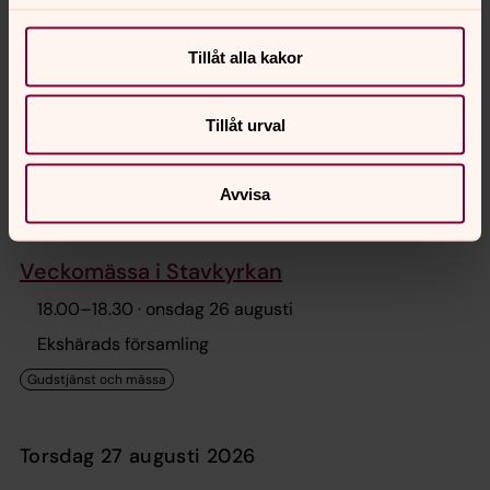
Högmässa
Tillåt alla kakor
11.00
–
12.00
· söndag 23 augusti
Ekshärads kyrka
Tillåt urval
Avvisa
onsdag 26 augusti 2026
Veckomässa i Stavkyrkan
18.00
–
18.30
· onsdag 26 augusti
Ekshärads församling
torsdag 27 augusti 2026