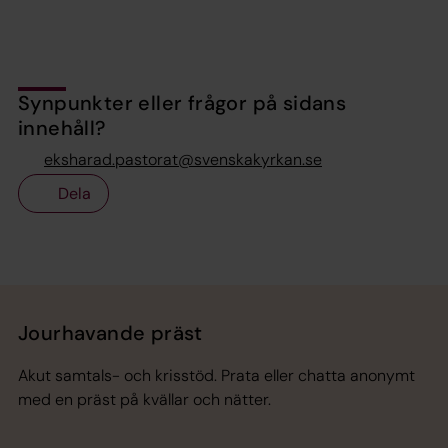
Synpunkter eller frågor på sidans
innehåll?
eksharad.pastorat@svenskakyrkan.se
Dela
Tillbaka till toppen
Tillbaka till innehållet
Jourhavande präst
Akut samtals- och krisstöd. Prata eller chatta anonymt
med en präst på kvällar och nätter.