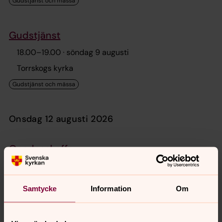
Gudstjänst
18.00
–
19.00
· söndag 9 augusti
Torrskogs kyrka
onsdag 12 augusti 2026
Onsdagskaffe
11.00
–
13.00
· onsdag 12 augusti
Bengtsfors församlingshem
Samtycke
Information
Om