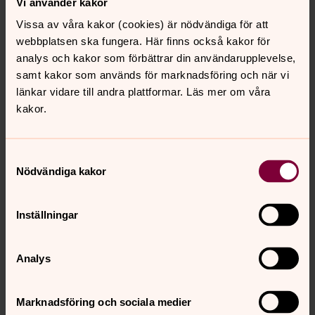
Vi använder kakor
Andakt
Vissa av våra kakor (cookies) är nödvändiga för att
12.00
–
12.30
· onsdag 12 augusti
webbplatsen ska fungera. Här finns också kakor för
analys och kakor som förbättrar din användarupplevelse,
Ärtemarks församling
samt kakor som används för marknadsföring och när vi
länkar vidare till andra plattformar. Läs mer om våra
kakor.
torsdag 13 augusti 2026
Samtyckesval
Nödvändiga kakor
Ekumenisk bönegrupp
18.30
–
20.00
· torsdag 13 augusti
Inställningar
Gustavsfors kapell
Analys
Musik i sommarkväll
Marknadsföring och sociala medier