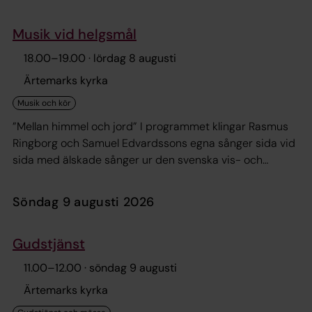
Musik vid helgsmål
18.00
–
19.00
· lördag 8 augusti
Ärtemarks kyrka
”Mellan himmel och jord” I programmet klingar Rasmus
Ringborg och Samuel Edvardssons egna sånger sida vid
sida med älskade sånger ur den svenska vis- och
romansskatten, sakrala sånger och gitarrsolostycken.
Välkommen
söndag 9 augusti 2026
Gudstjänst
11.00
–
12.00
· söndag 9 augusti
Ärtemarks kyrka