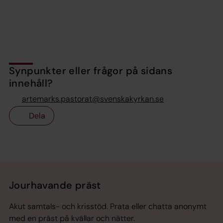
Synpunkter eller frågor på sidans
innehåll?
artemarks.pastorat@svenskakyrkan.se
Dela
Tillbaka till toppen
Tillbaka till innehållet
Jourhavande präst
Akut samtals- och krisstöd. Prata eller chatta anonymt
med en präst på kvällar och nätter.