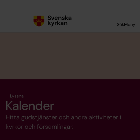
Till innehållet
Till undermeny
Sök
Meny
Lyssna
Kalender
Hitta gudstjänster och andra aktiviteter i
kyrkor och församlingar.