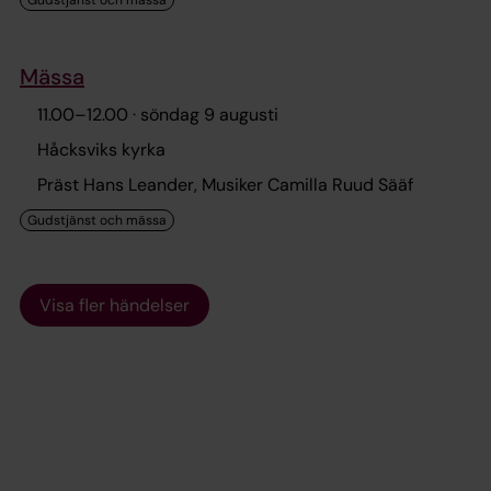
Mässa
11.00
–
12.00
· söndag 9 augusti
Håcksviks kyrka
Präst Hans Leander, Musiker Camilla Ruud Sääf
Visa fler händelser