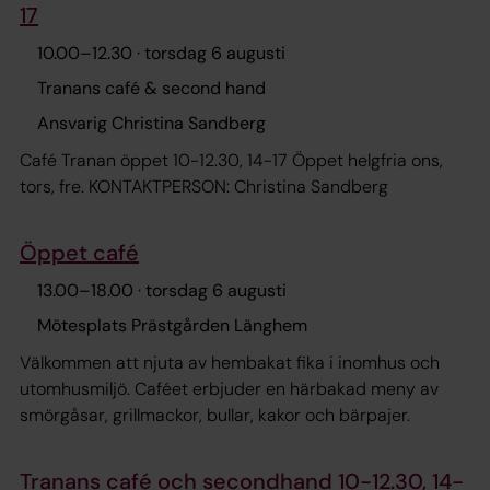
17
10.00
–
12.30
· torsdag 6 augusti
Tranans café & second hand
Ansvarig Christina Sandberg
Café Tranan öppet 10-12.30, 14-17 Öppet helgfria ons,
tors, fre. KONTAKTPERSON: Christina Sandberg
Öppet café
13.00
–
18.00
· torsdag 6 augusti
Mötesplats Prästgården Länghem
Välkommen att njuta av hembakat fika i inomhus och
utomhusmiljö. Caféet erbjuder en härbakad meny av
smörgåsar, grillmackor, bullar, kakor och bärpajer.
Tranans café och secondhand 10-12.30, 14-