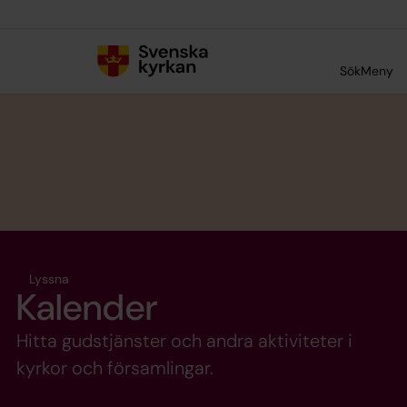
Till innehållet
Till undermeny
Sök
Meny
Lyssna
Kalender
Hitta gudstjänster och andra aktiviteter i
kyrkor och församlingar.