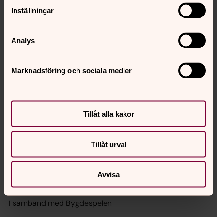
Länghems kyrka
Inställningar
Ansvarig Monica Claesson
Analys
Välkommen på hembakt fika i Länghems kyrka, vid
vackert väder sitter vi utomhus.
Marknadsföring och sociala medier
lördag 8 augusti 2026
Tillåt alla kakor
Öppen kyrka
10.00
–
17.00
· lördag 8 augusti
Tillåt urval
Mossebo kyrka
Ansvarig Marita Nordin
Avvisa
I samband med Bygdespelen