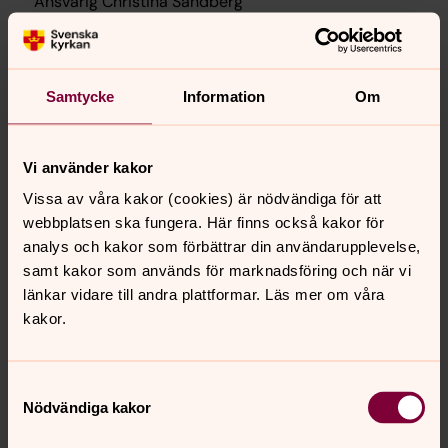
Ansvarig Christina Sandberg
Café Tranan öppet 10-12.30, 14-17 Öppet helgfria ons,
tors, fre. KONTAKTPERSON: Christina Sandberg
Samtycke
Information
Om
Tranans café och secondhand 10-12.30, 14-
17
Vi använder kakor
14.00
–
17.00
· fredag 7 augusti
Vissa av våra kakor (cookies) är nödvändiga för att
Tranans café & second hand
webbplatsen ska fungera. Här finns också kakor för
Ansvarig Christina Sandberg
analys och kakor som förbättrar din användarupplevelse,
samt kakor som används för marknadsföring och när vi
länkar vidare till andra plattformar. Läs mer om våra
Café Tranan öppet 10-12.30, 14-17 Öppet helgfria ons,
kakor.
tors, fre. KONTAKTPERSON: Christina Sandberg
Samtyckesval
Helgas café
Nödvändiga kakor
14.00
–
17.00
· fredag 7 augusti