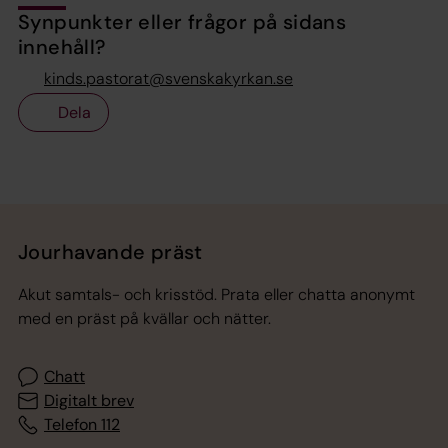
Synpunkter eller frågor på sidans
innehåll?
kinds.pastorat@svenskakyrkan.se
Dela
Tillbaka till toppen
Tillbaka till innehållet
Jourhavande präst
Akut samtals- och krisstöd. Prata eller chatta anonymt
med en präst på kvällar och nätter.
Chatt
Digitalt brev
Telefon 112