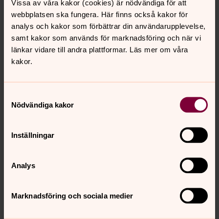
Vissa av våra kakor (cookies) är nödvändiga för att
webbplatsen ska fungera. Här finns också kakor för
I Minneslunden på Gullabo kyrkogård. Kyrkkaffe.
analys och kakor som förbättrar din användarupplevelse,
samt kakor som används för marknadsföring och när vi
länkar vidare till andra plattformar. Läs mer om våra
Mässa Söderåkra
kakor.
17.00
–
18.00
· söndag 16 augusti
Söderåkra kyrka Sophia Magdalena
Samtyckesval
Nödvändiga kakor
torsdag 20 augusti 2026
Inställningar
Musik i Sommarkväll - Torsås kyrka
Analys
19.00
–
20.00
· torsdag 20 augusti
Marknadsföring och sociala medier
Torsås kyrka