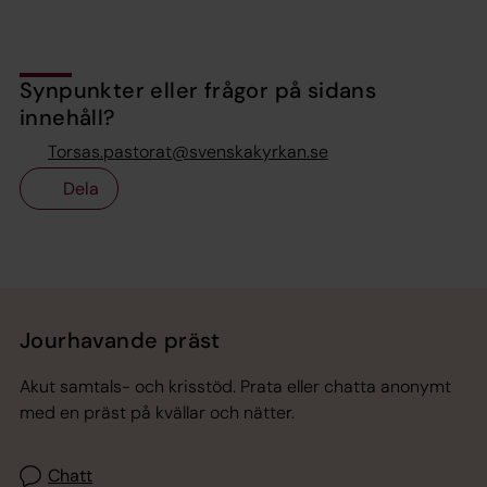
Synpunkter eller frågor på sidans
innehåll?
Torsas.pastorat@svenskakyrkan.se
Dela
Tillbaka till toppen
Tillbaka till innehållet
Jourhavande präst
Akut samtals- och krisstöd. Prata eller chatta anonymt
med en präst på kvällar och nätter.
Chatt