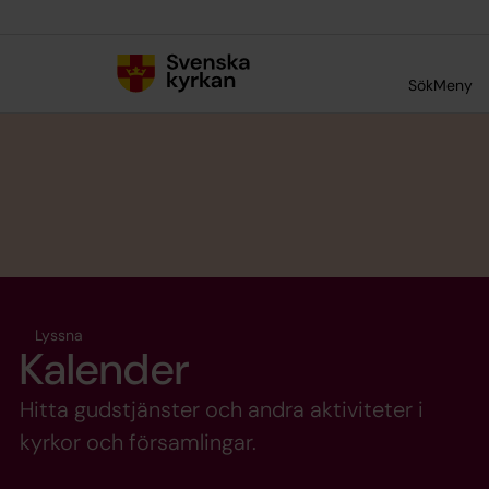
Till innehållet
Till undermeny
Sök
Meny
Lyssna
Kalender
Hitta gudstjänster och andra aktiviteter i
kyrkor och församlingar.