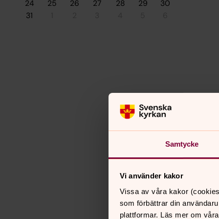
24
25
26
27
28
29
30
31
1
2
3
4
5
6
Samtycke
Vi använder kakor
Vissa av våra kakor (cookies
som förbättrar din användaru
plattformar. Läs mer om våra