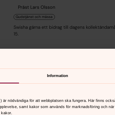
Präst Lars Olsson
Swisha gärna ett bidrag till dagens kollektända
15.
måndag 10 augusti 2026
Ekumenisk bön
Information
19.00
–
21.00
· måndag 10 augusti
Kontakta ansvarig för aktiviteten för platsanv
) är nödvändiga för att webbplatsen ska fungera. Här finns ocks
pplevelse, samt kakor som används för marknadsföring och när vi
Kontakt: Lars-Åke Eriksso
 kakor.