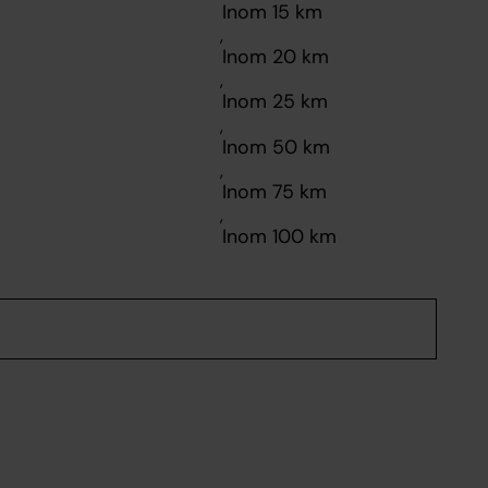
,
,
,
,
,