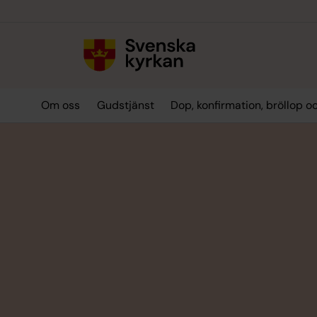
Till innehållet
Till undermeny
Om oss
Gudstjänst
Dop, konfirmation, bröllop 