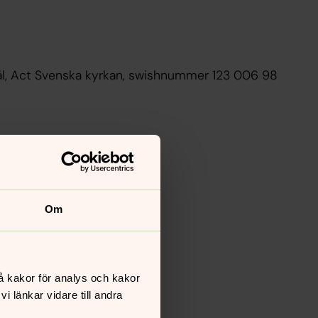
mål, Act Svenska kyrkan, swishnummer 123 006 98
Om
isning
å kakor för analys och kakor
 länkar vidare till andra
n Adress: Östad byväg 2 Telefon: 0705-93 98 07