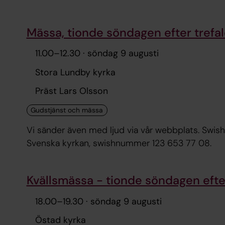
Mässa, tionde söndagen efter trefa
11.00
–
12.30
· söndag 9 augusti
Stora Lundby kyrka
Präst Lars Olsson
Vi sänder även med ljud via vår webbplats. Swisha gärna ett bidrag till dagens kollektändamål, Act
Svenska kyrkan, swishnummer 123 653 77 08.
Kvällsmässa - tionde söndagen efter
18.00
–
19.30
· söndag 9 augusti
Östad kyrka