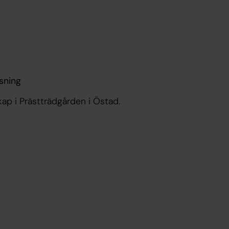
isning
ap i Prästträdgården i Östad.