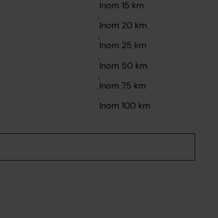
,
,
,
,
,