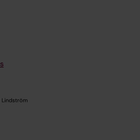
s
e Lindström