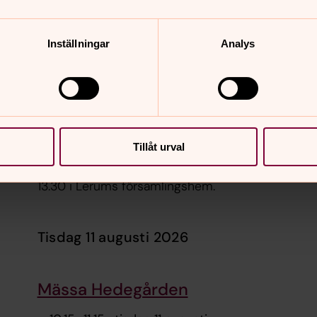
Sommarcafé
Inställningar
Analys
11.30
–
13.30
· måndag 10 augusti
Stora salen i Lerums församlingshem
Personal Elisabet Karlsson, Personal Inger Bur
Tillåt urval
Gemenskap, andakt och fika. Utomhus när vädret t
13.30 i Lerums församlingshem.
tisdag 11 augusti 2026
Mässa Hedegården