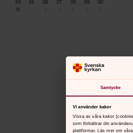
24
25
26
27
28
29
30
31
1
2
3
4
5
6
Samtycke
Vi använder kakor
Vissa av våra kakor (cookies
som förbättrar din användaru
plattformar. Läs mer om våra