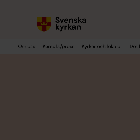
Till innehållet
Till undermeny
Om oss
Kontakt/press
Kyrkor och lokaler
Det 