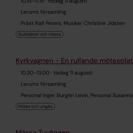
10.15
–
11.15
· tisdag 11 augusti
Lerums församling
Präst Ralf Peters, Musiker Christine Jidsten
Kyrkvagnen - En rullande mötesplat
10.30
–
13.00
· tisdag 11 augusti
Lerums församling
Personal Inger Burgén Levin, Personal Susann
Mässa Tuvängen