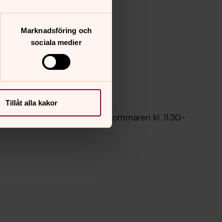
Marknadsföring och
sociala medier
gén Levin
Tillåt alla kakor
illåter. Varje måndag hela sommaren kl. 11.30-