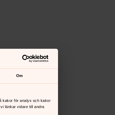
e Jidsten
Om
å kakor för analys och kakor
 länkar vidare till andra