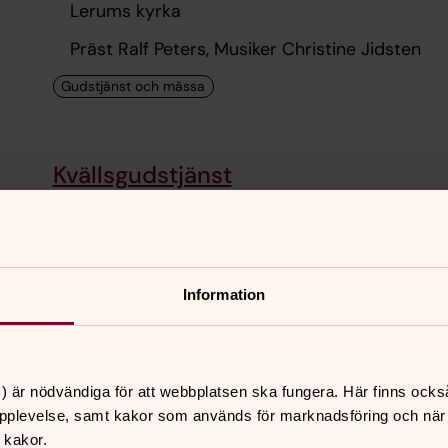
Lerums kyrka
Präst Ralf Peters, Musiker Christine Jidsten
Kvällsgudstjänst
18.00
–
19.00
· söndag 9 augusti
Aspenäs kyrka
Präst Margareta Jerrestrand, Musiker Christin
Information
) är nödvändiga för att webbplatsen ska fungera. Här finns ocks
måndag 10 augusti 2026
pplevelse, samt kakor som används för marknadsföring och när vi
 kakor.