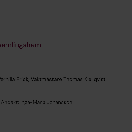
rsamlingshem
ernilla Frick, Vaktmästare Thomas Kjellqvist
Allsång på altanen på Forshems församlingshem. Andakt: Inga-Maria Johansson