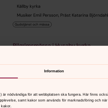
Källby kyrka
Musiker Emil Persson, Präst Katarina Björnda
Pilgrimsmässa i Husaby kyrka
15.00
–
16.00
· söndag 9 augusti
Husaby kyrka
Information
Präst Mikael Kjell
) är nödvändiga för att webbplatsen ska fungera. Här finns ocks
pplevelse, samt kakor som används för marknadsföring och när vi
Sommarmusik i Holmestads kyrka
 kakor.