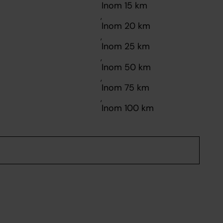
,
,
,
,
,