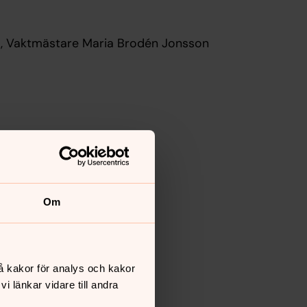
hl, Vaktmästare Maria Brodén Jonsson
Om
å kakor för analys och kakor
 länkar vidare till andra