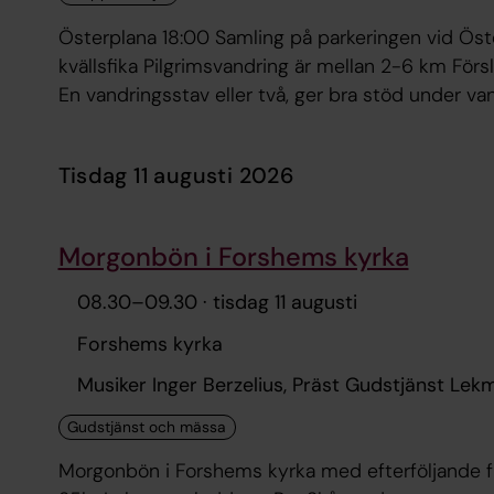
Österplana 18:00 Samling på parkeringen vid Österplana Agriturismo (
kvällsfika Pilgrimsvandring är mellan 2-6 km Förslag på packning: Bra skor och kläder efter väder.
En vandringsstav eller två, ger bra stöd under vandringen. Vattenflaska och en l
kopp. Proviant i form av matsäck, fika eller frukt. Mikael Kjell, pilgrimspräst Tel. 0511-285 16
mikael.kjell@svenskakyrkan.se Magdalena Nord Tel. 076-312 39 55 eller
tisdag 11 augusti 2026
409 78 01
Morgonbön i Forshems kyrka
08.30
–
09.30
· tisdag 11 augusti
Forshems kyrka
Musiker Inger Berzelius, Präst Gudstjänst Le
Morgonbön i Forshems kyrka med efterföljande fr