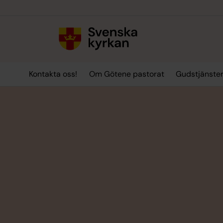
Till innehållet
Till undermeny
Kontakta oss!
Om Götene pastorat
Gudstjänste