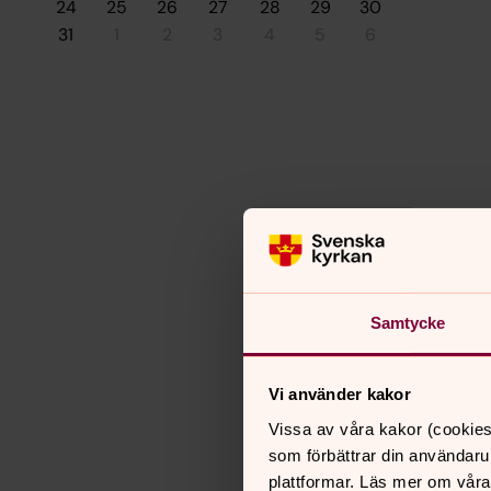
24
25
26
27
28
29
30
31
1
2
3
4
5
6
Samtycke
Vi använder kakor
Vissa av våra kakor (cookies
som förbättrar din användaru
plattformar. Läs mer om våra