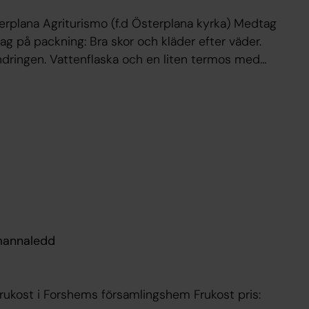
f.d Österplana kyrka) Medtag
iten termos med
 Björn Sjöstedt Tel. 070-
kmannaledd
ukost i Forshems församlingshem Frukost pris: