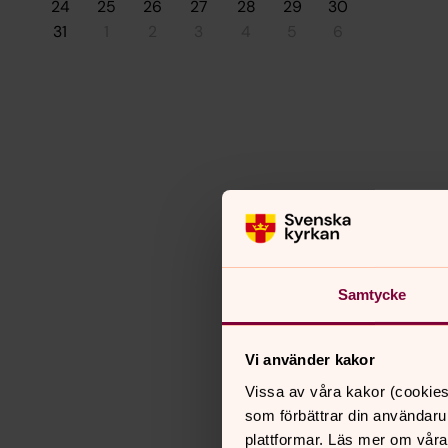
24
25
26
27
28
29
30
31
1
2
3
4
5
6
Samtycke
Vi använder kakor
Vissa av våra kakor (cookies
som förbättrar din användaru
plattformar. Läs mer om våra