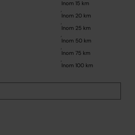
,
,
,
,
,