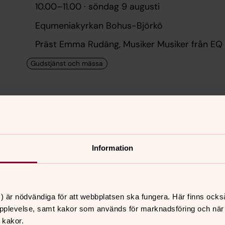
10.00
–
11.00
· söndag 9 augusti
Equmeniakyrkan Bohus-Björkö
Präst Emma Rudäng, Musiker Musiker från EQ
Gudstjänst (H)
11.00
–
12.00
· söndag 9 augusti
Mariakyrkan
Information
Präst Rasmus Lindén, Musiker Märta Eriksson
) är nödvändiga för att webbplatsen ska fungera. Här finns ocks
Hönö sammanlyst till Öckerö
pplevelse, samt kakor som används för marknadsföring och när vi
 kakor.