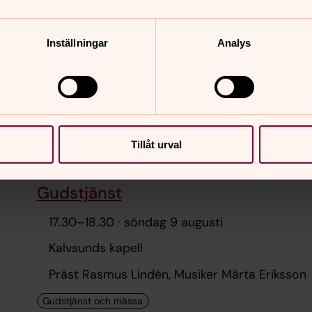
Gudstjänst
Inställningar
Analys
15.15
–
16.15
· söndag 9 augusti
Knippla kapell
Präst Rasmus Lindén, Musiker Märta Eriksson
Tillåt urval
Gudstjänst
17.30
–
18.30
· söndag 9 augusti
Kalvsunds kapell
Präst Rasmus Lindén, Musiker Märta Eriksson