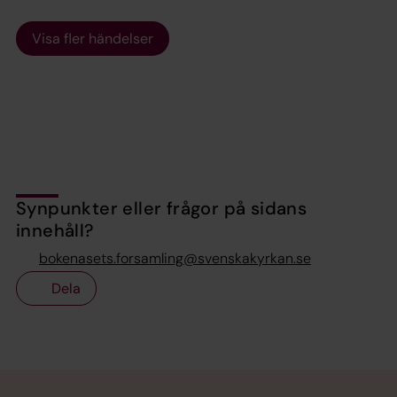
Visa fler händelser
Synpunkter eller frågor på sidans
innehåll?
bokenasets.forsamling@svenskakyrkan.se
Dela
Tillbaka till toppen
Tillbaka till innehållet