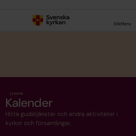
Till innehållet
Till undermeny
Sök
Meny
Lyssna
Kalender
Hitta gudstjänster och andra aktiviteter i
kyrkor och församlingar.