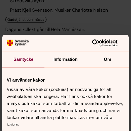
Skredsviks kyrka
Präst Kjell Svensson, Musiker Charlotta Nelson
Dagens kollekt går till Hela Människan.
Mässa
18.00
–
19.00
· söndag 16 augusti
Samtycke
Information
Om
Dragsmarks kyrka
Präst Kjell Svensson, Musiker Charlotta Nelson
Vi använder kakor
Vissa av våra kakor (cookies) är nödvändiga för att
Dagens kollekt går till Hela Människan.
webbplatsen ska fungera. Här finns också kakor för
analys och kakor som förbättrar din användarupplevelse,
samt kakor som används för marknadsföring och när vi
onsdag 19 augusti 2026
länkar vidare till andra plattformar. Läs mer om våra
kakor.
Veckomässa