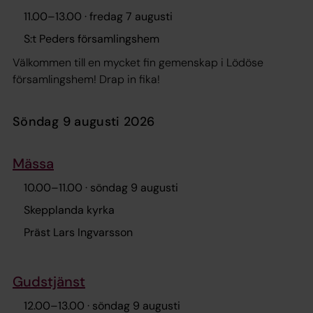
11.00
–
13.00
· fredag 7 augusti
S:t Peders församlingshem
Välkommen till en mycket fin gemenskap i Lödöse
församlingshem! Drap in fika!
söndag 9 augusti 2026
Mässa
10.00
–
11.00
· söndag 9 augusti
Skepplanda kyrka
Präst Lars Ingvarsson
Gudstjänst
12.00
–
13.00
· söndag 9 augusti