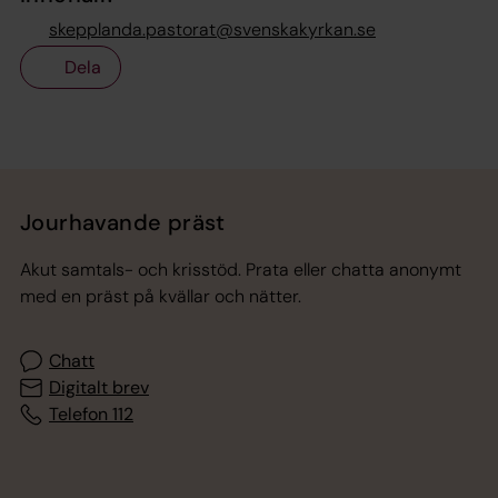
skepplanda.pastorat@svenskakyrkan.se
Dela
Tillbaka till toppen
Tillbaka till innehållet
Jourhavande präst
Akut samtals- och krisstöd. Prata eller chatta anonymt
med en präst på kvällar och nätter.
Chatt
Digitalt brev
Telefon 112