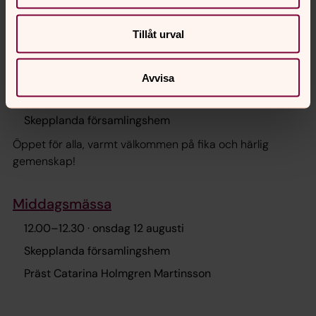
Ikväll: Peter Halldorf, författare och tidigare pastor i
Pingstkyrkan - ”Varför frågar du efter mitt namn - det är
onsdag 12 augusti 2026
Tillåt urval
allför underbart”
Onsdagskafé
Avvisa
11.00
–
12.00
· onsdag 12 augusti
Skepplanda församlingshem
Öppet för alla, varmt välkommen på fika och härlig
gemenskap!
Middagsmässa
12.00
–
12.30
· onsdag 12 augusti
Skepplanda församlingshem
Präst Catarina Holmgren Martinsson