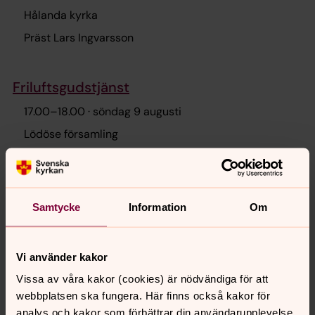
Hålanda kyrka
Präst Lars Ingvarsson
Friluftsgudstjänst
17.00
–
18.00
· söndag 9 augusti
Lödöse församling
Präst Lars Ingvarsson
tisdag 11 augusti 2026
Samtycke
Information
Om
Fika i församlingshemmet.
Vi använder kakor
11.00
–
13.00
· tisdag 11 augusti
Vissa av våra kakor (cookies) är nödvändiga för att
S:t Peders församlingshem
webbplatsen ska fungera. Här finns också kakor för
analys och kakor som förbättrar din användarupplevelse,