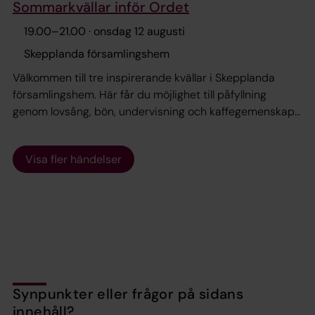
Sommarkvällar inför Ordet
19.00
–
21.00
· onsdag 12 augusti
Skepplanda församlingshem
Välkommen till tre inspirerande kvällar i Skepplanda
församlingshem. Här får du möjlighet till påfyllning
genom lovsång, bön, undervisning och kaffegemenskap.
Ikväll: Andreas Reinhard, Open Doors - ”Värd att leva och
dö för? - när tron kostar”
Visa fler händelser
Synpunkter eller frågor på sidans
innehåll?