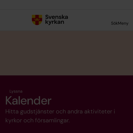
Till innehållet
Till undermeny
Sök
Meny
Lyssna
Kalender
Hitta gudstjänster och andra aktiviteter i
kyrkor och församlingar.