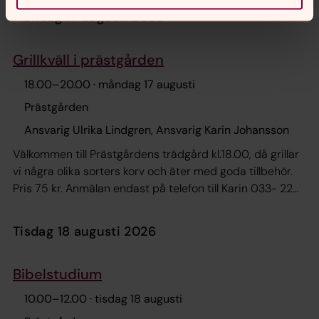
måndag 17 augusti 2026
Grillkväll i prästgården
18.00
–
20.00
· måndag 17 augusti
Prästgården
Ansvarig Ulrika Lindgren, Ansvarig Karin Johansson
Välkommen till Prästgårdens trädgård kl.18.00, då grillar
vi några olika sorters korv och äter med goda tillbehör.
Pris 75 kr. Anmälan endast på telefon till Karin 033- 22
28 36 senast fredagen innan grillningen. Max 50
personer.
tisdag 18 augusti 2026
Bibelstudium
10.00
–
12.00
· tisdag 18 augusti