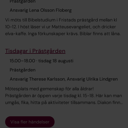
Prästgården
Ansvarig Lena Olsson Floberg
Vi möts till Bibelstudium i Fristads prästgård mellan kl
10-12. I höst läser vi ur Matteusevangeliet, och dricker
elva-kaffe. Inga förkunskaper krävs. Biblar finns att låna.
Tisdagar i Prästgården
15.00
–
18.00
· tisdag 18 augusti
Prästgården
Ansvarig Therese Karlsson, Ansvarig Ulrika Lindgren
Mötesplats med gemenskap för alla åldrar!
Prästgården är öppen varje tisdag kl. 15-18. Här kan man
umgås, fika, hitta på aktiviteter tillsammans. Diakon finns
på plats och erbjuder stöd av olika slag.
Visa fler händelser