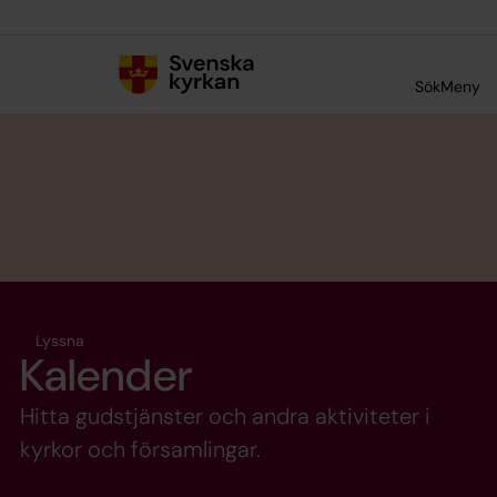
Till innehållet
Till undermeny
Sök
Meny
Lyssna
Kalender
Hitta gudstjänster och andra aktiviteter i
kyrkor och församlingar.