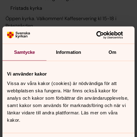
Fristads kyrka
Öppen kyrka. Välkommen! Kaffeservering kl 15-18 i
Prästgården.
Tisdagar i Prästgården och Skapartisdag
Samtycke
Information
Om
15.00
–
18.00
· tisdag 11 augusti
Prästgården
Vi använder kakor
Ansvarig Therese Karlsson, Ansvarig Ulrika Lindgren
Vissa av våra kakor (cookies) är nödvändiga för att
Mötesplats med gemenskap för alla åldrar!
webbplatsen ska fungera. Här finns också kakor för
Prästgården är öppen varje tisdag kl. 15-18. Här kan man
analys och kakor som förbättrar din användarupplevelse,
umgås, fika, hitta på aktiviteter tillsammans. Diakon finns
samt kakor som används för marknadsföring och när vi
på plats och erbjuder stöd av olika slag. Just denna
länkar vidare till andra plattformar. Läs mer om våra
tisdag finns också möjlighet att gjuta i betong. Ingen
söndag 16 augusti 2026
kakor.
föranmälan. Material finns till självkostnadspris
Friluftsgudstjänst Stensered mjölkabordet