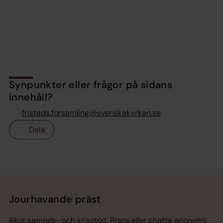
Synpunkter eller frågor på sidans
innehåll?
fristads.forsamling@svenskakyrkan.se
Dela
Tillbaka till toppen
Tillbaka till innehållet
Jourhavande präst
Akut samtals- och krisstöd. Prata eller chatta anonymt