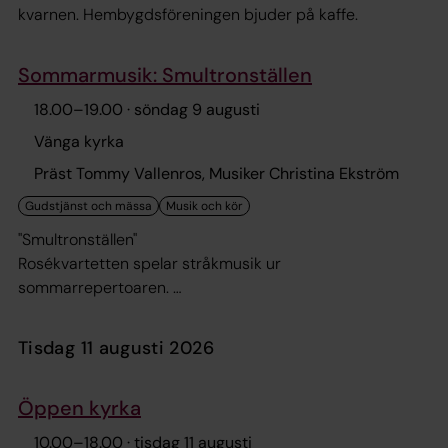
kvarnen. Hembygdsföreningen bjuder på kaffe.
Sommarmusik: Smultronställen
18.00
–
19.00
· söndag 9 augusti
Vänga kyrka
Präst Tommy Vallenros, Musiker Christina Ekström
"Smultronställen"
Rosékvartetten spelar stråkmusik ur
sommarrepertoaren.
Med Karin Nygren och Pernilla Berg, violin, Anna
Jonsgården, viola och Petra Hellquist, cello.
tisdag 11 augusti 2026
Öppen kyrka
10.00
–
18.00
· tisdag 11 augusti