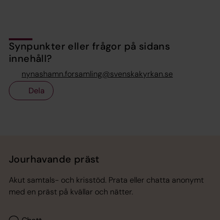
Synpunkter eller frågor på sidans
innehåll?
nynashamn.forsamling@svenskakyrkan.se
Dela
Tillbaka till toppen
Tillbaka till innehållet
Jourhavande präst
Akut samtals- och krisstöd. Prata eller chatta anonymt
med en präst på kvällar och nätter.