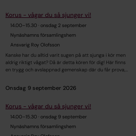
Korus - vågar du så sjunger vi!
14.00
–
15.30
· onsdag 2 september
Nynäshamns församlingshem
Ansvarig Roy Olofsson
Kanske har du alltid varit sugen på att sjunga i kör men
aldrig riktigt vågat? Då är detta kören för dig! Här finns
en trygg och avslappnad gemenskap där du får prova,
utvecklas och hitta din röst i egen takt. Vi sjunger
tvåstämmigt och medverkar i fler av församlingens
onsdag 9 september 2026
gudstjänster och verksamheter. Vi träffas i
församlingshemmet på onsdagar kl. 14.00–15.30 och
Korus - vågar du så sjunger vi!
avslutar med en gemensam fika. Vill du veta mer?
Kontakta körledare Roy Olofsson
14.00
–
15.30
· onsdag 9 september
Nynäshamns församlingshem