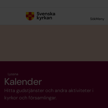
Till innehållet
Till undermeny
Sök
Meny
Lyssna
Kalender
Hitta gudstjänster och andra aktiviteter i
kyrkor och församlingar.