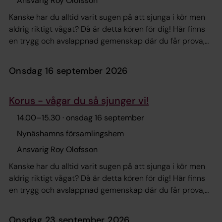
Ansvarig Roy Olofsson
Kanske har du alltid varit sugen på att sjunga i kör men
aldrig riktigt vågat? Då är detta kören för dig! Här finns
en trygg och avslappnad gemenskap där du får prova,
utvecklas och hitta din röst i egen takt. Vi sjunger
tvåstämmigt och medverkar i fler av församlingens
onsdag 16 september 2026
gudstjänster och verksamheter. Vi träffas i
församlingshemmet på onsdagar kl. 14.00–15.30 och
Korus - vågar du så sjunger vi!
avslutar med en gemensam fika. Vill du veta mer?
Kontakta körledare Roy Olofsson
14.00
–
15.30
· onsdag 16 september
Nynäshamns församlingshem
Ansvarig Roy Olofsson
Kanske har du alltid varit sugen på att sjunga i kör men
aldrig riktigt vågat? Då är detta kören för dig! Här finns
en trygg och avslappnad gemenskap där du får prova,
utvecklas och hitta din röst i egen takt. Vi sjunger
tvåstämmigt och medverkar i fler av församlingens
onsdag 23 september 2026