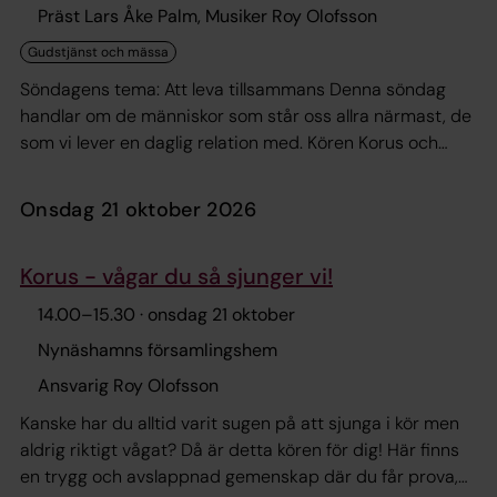
Präst Lars Åke Palm, Musiker Roy Olofsson
Söndagens tema: Att leva tillsammans Denna söndag
handlar om de människor som står oss allra närmast, de
som vi lever en daglig relation med. Kören Korus och
Ungdomskören medverkar i gudstjänsten. Efter
gudstjänsten serveras förtäring i församlingshemmet.
onsdag 21 oktober 2026
Korus - vågar du så sjunger vi!
14.00
–
15.30
· onsdag 21 oktober
Nynäshamns församlingshem
Ansvarig Roy Olofsson
Kanske har du alltid varit sugen på att sjunga i kör men
aldrig riktigt vågat? Då är detta kören för dig! Här finns
en trygg och avslappnad gemenskap där du får prova,