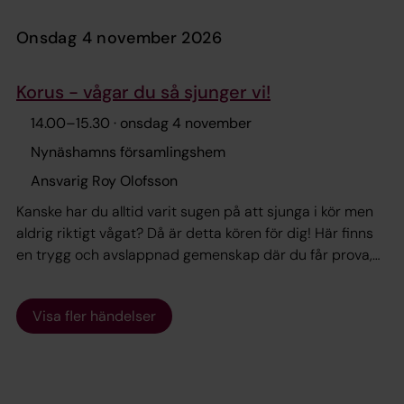
utvecklas och hitta din röst i egen takt. Vi sjunger
tvåstämmigt och medverkar i fler av församlingens
onsdag 4 november 2026
gudstjänster och verksamheter. Vi träffas i
församlingshemmet på onsdagar kl. 14.00–15.30 och
Korus - vågar du så sjunger vi!
avslutar med en gemensam fika. Vill du veta mer?
Kontakta körledare Roy Olofsson
14.00
–
15.30
· onsdag 4 november
Nynäshamns församlingshem
Ansvarig Roy Olofsson
Kanske har du alltid varit sugen på att sjunga i kör men
aldrig riktigt vågat? Då är detta kören för dig! Här finns
en trygg och avslappnad gemenskap där du får prova,
utvecklas och hitta din röst i egen takt. Vi sjunger
tvåstämmigt och medverkar i fler av församlingens
Visa fler händelser
gudstjänster och verksamheter. Vi träffas i
församlingshemmet på onsdagar kl. 14.00–15.30 och
avslutar med en gemensam fika. Vill du veta mer?
Kontakta körledare Roy Olofsson