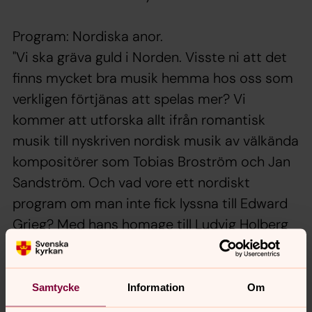
Program: Nordiska anor.
"Vi ska gräva guld i Norden. Visste ni att det
finns mycket bra musik hemma hos oss som
verkligen förtjänas att spelas mer? Vi
kommer att utforska allt ifrån romantisk
musik till nyskriven nordisk musik av välkända
kompositörer som Tobias Broström och Jan
Sandström. Och vad vore ett nordiskt
program om man inte fick lyssna till Edward
Grieg? Med hans homage till Ludvig Holberg
får vi lyssna till Griegs ´Fra Holbergs Tid´."
Samtycke
Information
Om
Hitta hit