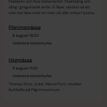
Psaltaren och Nya testamentet. Psalmsång och
sång i gregoriansk anda. Vi läser växelvis så att
man kan läsa med om man vill, eller enbart lyssna.
Bönen avslutas med den gamla hälsningen: Pax et
bonum! Frid och allt gott!
Pilgrimsmässa
8 augusti 18.00
Vadstena klosterkyrka
Högmässa
9 augusti 11.00
Vadstena klosterkyrka
Thomas Stoor, präst. Marcel Punt, musiker.
Kyrkkaffe på Pilgrimscentrum.