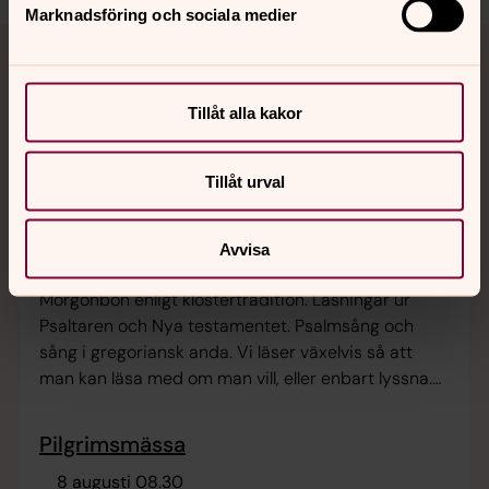
Marknadsföring och sociala medier
Kommande händelser
Tillåt alla kakor
Tillåt urval
Laudes
8 augusti 08.00
Avvisa
Vadstena klosterkyrka
Morgonbön enligt klostertradition. Läsningar ur
Psaltaren och Nya testamentet. Psalmsång och
sång i gregoriansk anda. Vi läser växelvis så att
man kan läsa med om man vill, eller enbart lyssna.
Vi ber med Sakarias lovsång (Benedictus); vår
kallelse att bereda väg för Herren och för varandra.
Pilgrimsmässa
8 augusti 08.30