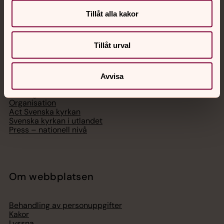
Tillåt alla kakor
Svenska kyrkan
Tillåt urval
Hitta församling
Bli medlem
Avvisa
Lediga jobb
Ge en gåva
Organisation
Act Svenska kyrkan
Svenska kyrkan i utlandet
Press – nationell nivå
Om webbplatsen
Behandling av personuppgifter
Kakor
Lyssna