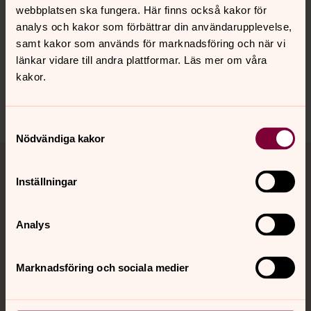
webbplatsen ska fungera. Här finns också kakor för
Synpunkter eller frågor på sidans
analys och kakor som förbättrar din användarupplevelse,
innehåll?
samt kakor som används för marknadsföring och när vi
info@svenskakyrkan.se
länkar vidare till andra plattformar. Läs mer om våra
kakor.
Dela
Samtyckesval
Nödvändiga kakor
Tillbaka till toppen
Tillbaka till innehållet
Jourhavande präst
Inställningar
Akut samtals- och krisstöd. Prata eller chatta anonymt
med en präst på kvällar och nätter.
Analys
Chatt
Marknadsföring och sociala medier
Digitalt brev
Telefon 112