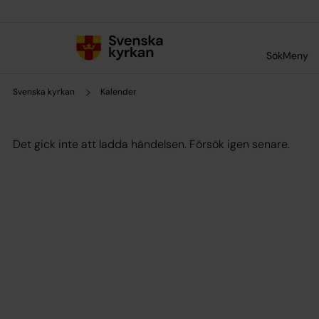
Till innehållet
Till undermeny
Sök
Meny
Svenska kyrkan
Kalender
Det gick inte att ladda händelsen. Försök igen senare.