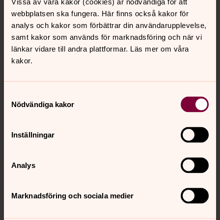
Vissa av våra kakor (cookies) är nödvändiga för att
Peace Concert
webbplatsen ska fungera. Här finns också kakor för
11 augusti 20.00
analys och kakor som förbättrar din användarupplevelse,
samt kakor som används för marknadsföring och när vi
S:ta Maria kyrka
länkar vidare till andra plattformar. Läs mer om våra
Fem körer från hela världen, bland andra Maria
kakor.
Gospel, samlas i en kraftfull muskialisk
manifestation där körsång, musik och gemenskap
bygger broar mellan kulturer och skapar hopp om
Samtyckesval
Nödvändiga kakor
en fredligare värld. Maria Gospel Fyra andra körer
från olika länder Andreas Aleman, sång och piano
Mässa
John Perry med flera dirigenter Fri entré men biljett
Inställningar
12 augusti 08.00
behövs. För information om biljetter se
www.hbgarena.se/event/world-choir-games-2026/
S:ta Maria kyrka
Analys
Celebration Concert
Marknadsföring och sociala medier
14 augusti 19.30