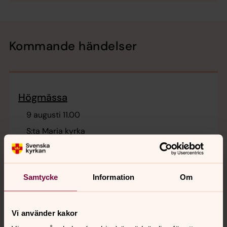
Kommande händelser
Högmässa
9 augusti 11.00
S:ta Maria kyrka
Kvällsmässa
Samtycke
Information
Om
11 augusti 18.00
S:ta Maria kyrka
Vi använder kakor