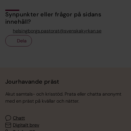
Synpunkter eller frågor på sidans
innehåll?
helsingborgs.pastorat@svenskakyrkan.se
Dela
Tillbaka till toppen
Tillbaka till innehållet
Jourhavande präst
Akut samtals- och krisstöd. Prata eller chatta anonymt
med en präst på kvällar och nätter.
Chatt
Digitalt brev