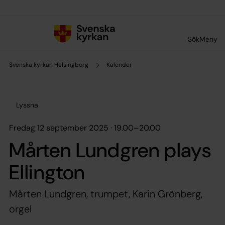
Till innehållet
Till undermeny
Sök
Meny
Svenska kyrkan Helsingborg
Kalender
Lyssna
fredag 12 september 2025 · 19.00
–
20.00
Mårten Lundgren plays
Ellington
Mårten Lundgren, trumpet, Karin Grönberg,
orgel