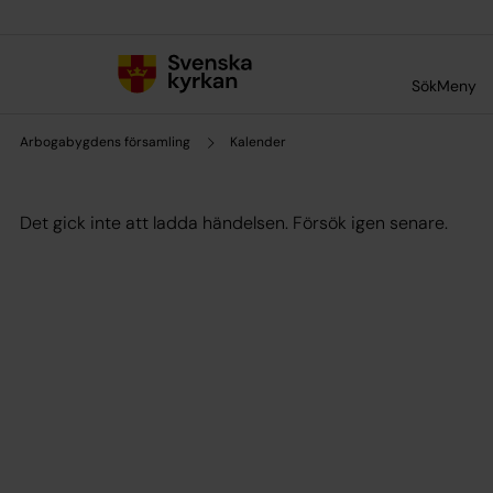
Till innehållet
Till undermeny
Sök
Meny
Arbogabygdens församling
Kalender
Det gick inte att ladda händelsen. Försök igen senare.