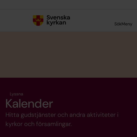
Till innehållet
Till undermeny
Sök
Meny
Lyssna
Kalender
Hitta gudstjänster och andra aktiviteter i
kyrkor och församlingar.