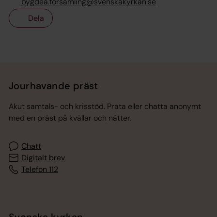
bygdea.forsamling@svenskakyrkan.se
Dela
Tillbaka till toppen
Tillbaka till innehållet
Jourhavande präst
Akut samtals- och krisstöd. Prata eller chatta anonymt
med en präst på kvällar och nätter.
Chatt
Digitalt brev
Telefon 112