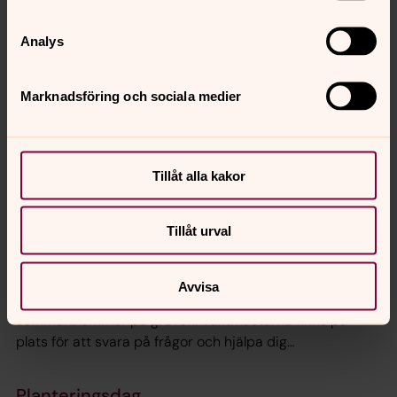
10.00
–
15.00
· tisdag 9 juni
Överklintens begravningsplats
Analys
Ansvarig Tommy Jonsson
Marknadsföring och sociala medier
Planteringsdag
Tillåt alla kakor
10.00
–
15.00
· tisdag 9 juni
Mellersta begravningsplatsen
Tillåt urval
Ansvarig Tommy Jonsson
Avvisa
Kom och plantera dina förbeställda eller medhavda
sommarblommor på graven. Vaktmästarna finns på
plats för att svara på frågor och hjälpa dig
tillrätta.Välkommen!
Planteringsdag