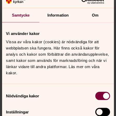
Kom och plantera dina förbeställda eller medhavda
Samtycke
Information
Om
sommarblommor på graven. Vaktmästarna finns på
plats för att svara på frågor och hjälpa dig
tillrätta.Välkommen!
Vi använder kakor
Planteringsdag
Vissa av våra kakor (cookies) är nödvändiga för att
10.00
–
15.00
· tisdag 9 juni
webbplatsen ska fungera. Här finns också kakor för
analys och kakor som förbättrar din användarupplevelse,
Nysätra kyrkogård
samt kakor som används för marknadsföring och när vi
Ansvarig Nils Moberg
länkar vidare till andra plattformar. Läs mer om våra
kakor.
Kom och plantera dina förbeställda eller medhavda
sommarblommor på graven. Vaktmästarna finns på
Samtyckesval
plats för att svara på frågor och hjälpa dig
Nödvändiga kakor
tillrätta.Välkommen!
Planteringsdag
Inställningar