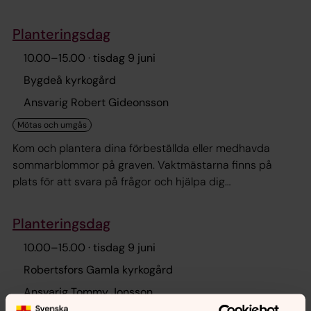
Planteringsdag
10.00
–
15.00
· tisdag 9 juni
Bygdeå kyrkogård
Ansvarig Robert Gideonsson
Kom och plantera dina förbeställda eller medhavda
sommarblommor på graven. Vaktmästarna finns på
plats för att svara på frågor och hjälpa dig
tillrätta.Välkommen!
Planteringsdag
10.00
–
15.00
· tisdag 9 juni
Robertsfors Gamla kyrkogård
Ansvarig Tommy Jonsson