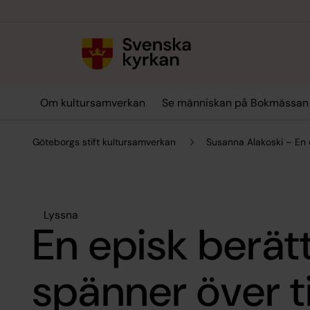
Till innehållet
Till undermeny
Om kultursamverkan
Se människan på Bokmässan
Göteborgs stift kultursamverkan
Susanna Alakoski – En 
Lyssna
En episk berät
spänner över t