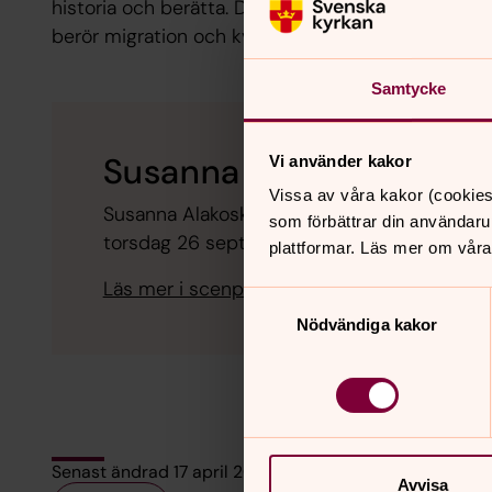
historia och berätta. Det är en episk berättelse 
berör migration och kvinnohistoria.
Samtycke
Susanna Alakoski på B
Vi använder kakor
Vissa av våra kakor (cookies
Susanna Alakoski samtalar med Björn Viks
som förbättrar din användaru
torsdag 26 september 17.30–17.50.
plattformar. Läs mer om våra
Läs mer i scenprogrammet.
Samtyckesval
Nödvändiga kakor
Senast ändrad 17 april 2020
Avvisa