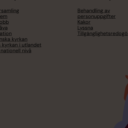
örsamling
Behandling av
lem
personuppgifter
jobb
Kakor
åva
Lyssna
ation
Tillgänglighetsredogö
nska kyrkan
 kyrkan i utlandet
nationell nivå