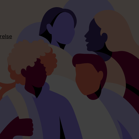
relse