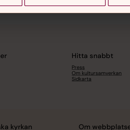
er
Hitta snabbt
Press
Om kultursamverkan
Sidkarta
ka kyrkan
Om webbplats