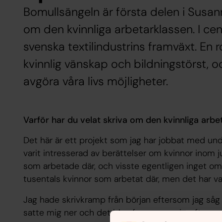
Bomullsängeln är första delen i Susan
om den kvinnliga arbetarklassen. I ce
svenska textilindustrins framväxt. En 
kvinnlig vänskap och bildningstörst, oc
avgöra våra livs möjligheter.
Varför har du velat skriva om den kvinnliga arbe
Det här är ett projekt som jag har jobbat med unde
varit intresserad av berättelser om kvinnor inom j
som arbetade där, och visste egentligen inget om 
tusentals kvinnor som arbetat där, men det har varit
Jag hade skrivkramp från början eftersom jag såg 
satte mig ner och det blev fyra synopsis, efters