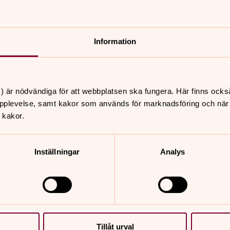
som spänner över tid och rum, som också
Information
okmässan
) är nödvändiga för att webbplatsen ska fungera. Här finns ocks
tröm på Se människan-scenen,
pplevelse, samt kakor som används för marknadsföring och när vi
 kakor.
Inställningar
Analys
Tillåt urval