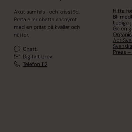
Hitta f
Akut samtals- och krisstöd.
Bli med
Prata eller chatta anonymt
Lediga 
med en präst på kvällar och
Ge en g
Organis
nätter.
Act Sve
Svenska
Chatt
Press – 
Digitalt brev
Telefon 112