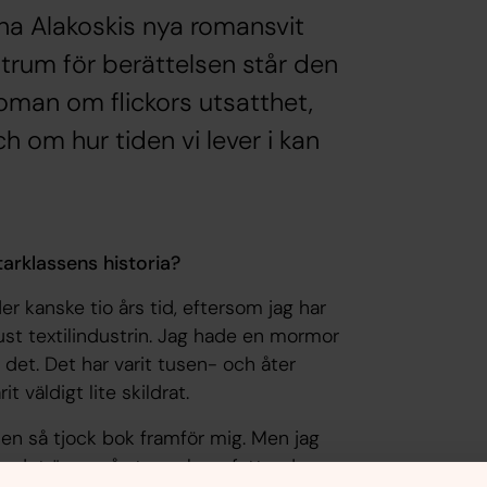
na Alakoskis nya romansvit
ntrum för berättelsen står den
roman om flickors utsatthet,
h om hur tiden vi lever i kan
tarklassens historia?
r kanske tio års tid, eftersom jag har
ust textilindustrin. Jag hade en mormor
det. Det har varit tusen- och åter
 väldigt lite skildrat.
en så tjock bok framför mig. Men jag
om det är en så stor och omfattande