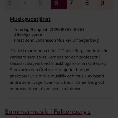
3
4
5
6
7
8
9
Musikgudstjänst
torsdag 6 augusti 2026
·
18.00
–
19.00
Alfshögs kyrka
Präst John Johansson
Musiker Ulf Segerberg
”Ett liv i marimbans tjänst” Daniel Berg, marimba är
verksam som solist, kompositör och professor i
klassiskt slagverk vid musikhögskolorna i Göteborg,
Stockholm och Örebro. Här bjuder han på
anekdoter ur sitt rika musikliv och musik av bland
andra John Cage, Sven-Eric Bäck, Daniel Berg och
improvisationer över svenska folkvisor.
Sommarmusik i Falkenbergs