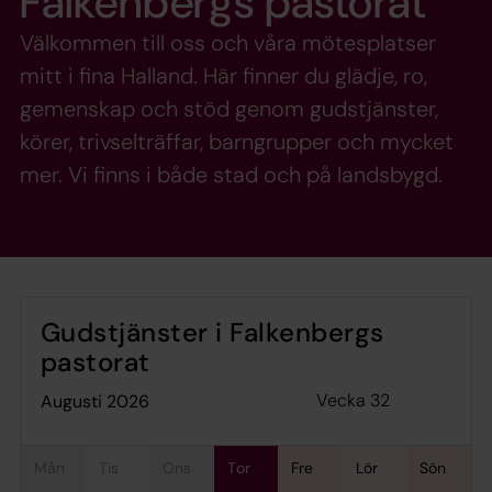
Falkenbergs pastorat
Välkommen till oss och våra mötesplatser
mitt i fina Halland. Här finner du glädje, ro,
gemenskap och stöd genom gudstjänster,
körer, trivselträffar, barngrupper och mycket
mer. Vi finns i både stad och på landsbygd.
Gudstjänster i Falkenbergs
pastorat
Vecka 32
augusti 2026
mån
tis
ons
tor
fre
lör
sön