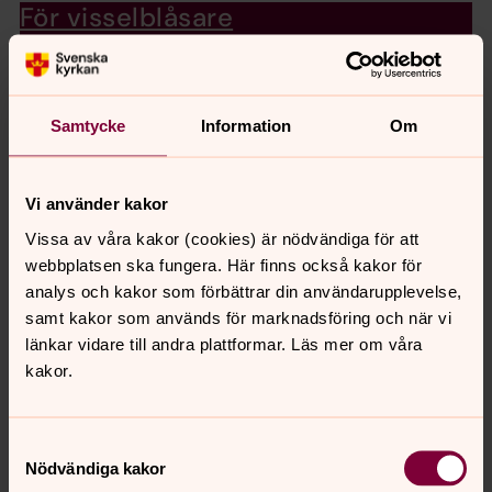
För visselblåsare
Inom Falkenbergs pastorat är vi angelägna om att leva
efter våra riktlinjer, principer och gällande lagar. Vi vill
göra det möjligt att tidigt fånga upp och agera på
signaler om eventuella missförhållanden inom
Samtycke
Information
Om
organisationen.
Vi använder kakor
Kyrkans SOS
Vissa av våra kakor (cookies) är nödvändiga för att
Kyrkans SOS är en fristående ideell organisation som
webbplatsen ska fungera. Här finns också kakor för
erbjuder kris- och samtalsjour. Du kan ringa SOS-
analys och kakor som förbättrar din användarupplevelse,
telefonen eller skriva till SOS-brevlådan. Du får vara
samt kakor som används för marknadsföring och när vi
anonym. För dig mellan 12 och 25 år finns
länkar vidare till andra plattformar. Läs mer om våra
Nätvandrarchatten.
kakor.
Ansvar & organisation
Samtyckesval
Falkenbergs pastorat bildades 1 januari 2017 och består
Nödvändiga kakor
av 14 församlingar. Geografiskt ligger pastoratet i