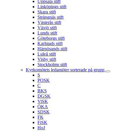
Uppsala stift
Linköpings stift
Skara stift
Strängnäs stift
Västerås stift
Växjö stift
Lunds stift
Göteborgs stift
Karlstads stift
Härnösands stift
Luleå stift
Visby stift
Stockholms stift
Kyrkomötets ledamöter sorterade på grupp
S
POSK
C
BKS
DGSK
ViSK
ÖKA
SDSK
FK
FiSK
HoJ