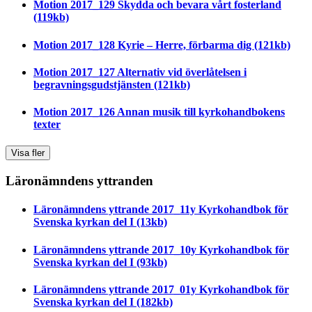
Motion 2017_129 Skydda och bevara vårt fosterland
(119kb)
Motion 2017_128 Kyrie – Herre, förbarma dig
(121kb)
Motion 2017_127 Alternativ vid överlåtelsen i
begravningsgudstjänsten
(121kb)
Motion 2017_126 Annan musik till kyrkohandbokens
texter
Visa fler
Läronämndens yttranden
Läronämndens yttrande 2017_11y Kyrkohandbok för
Svenska kyrkan del I
(13kb)
Läronämndens yttrande 2017_10y Kyrkohandbok för
Svenska kyrkan del I
(93kb)
Läronämndens yttrande 2017_01y Kyrkohandbok för
Svenska kyrkan del I
(182kb)