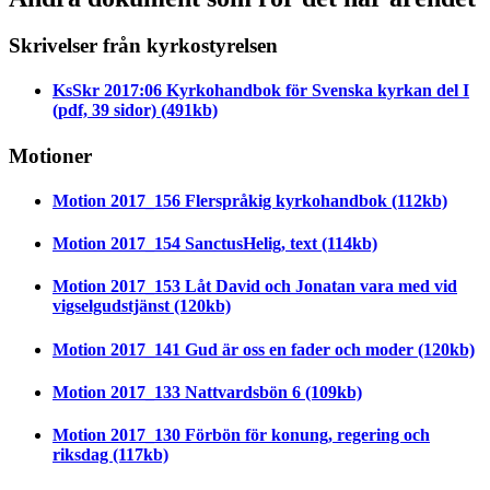
Skrivelser från kyrkostyrelsen
KsSkr 2017:06 Kyrkohandbok för Svenska kyrkan del I
(pdf, 39 sidor)
(491kb)
Motioner
Motion 2017_156 Flerspråkig kyrkohandbok
(112kb)
Motion 2017_154 SanctusHelig, text
(114kb)
Motion 2017_153 Låt David och Jonatan vara med vid
vigselgudstjänst
(120kb)
Motion 2017_141 Gud är oss en fader och moder
(120kb)
Motion 2017_133 Nattvardsbön 6
(109kb)
Motion 2017_130 Förbön för konung, regering och
riksdag
(117kb)