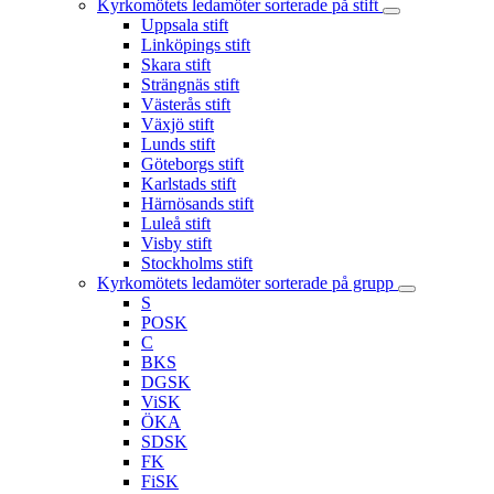
Kyrkomötets ledamöter sorterade på stift
Uppsala stift
Linköpings stift
Skara stift
Strängnäs stift
Västerås stift
Växjö stift
Lunds stift
Göteborgs stift
Karlstads stift
Härnösands stift
Luleå stift
Visby stift
Stockholms stift
Kyrkomötets ledamöter sorterade på grupp
S
POSK
C
BKS
DGSK
ViSK
ÖKA
SDSK
FK
FiSK