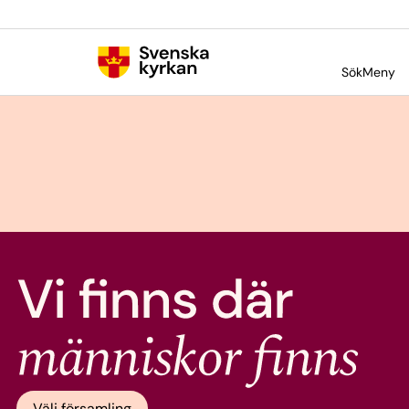
Sök
Meny
Välj församling