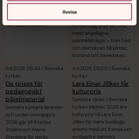
samhällsfrågor
har det kommit in 89
motioner och 5 skrivelser.
Under årets
Avvisa
Förslagen spänner över en
Almedalsvecka belyser Sven
rad olika områden.
kyrkan några av vår tids
mest angelägna
samhällsfrågor – från fred
och demokrati till klimat,
bistånd och beredskap.
9.6.2026 08.44 / Svenska
4.6.2026 05.00 / Svenska
kyrkan
kyrkan
De prisas för
Lars Einar Jillker får
pedagogiskt
kulturpris
bibelmaterial
Samiska rådet i Svenska
kyrkan tilldelar 2026 års
Svenska kyrkans lärande-
kulturpris till Lars Einar
och undervisningspris
Jillker för hans livslånga
2026 går till Kristina
arbete med att främja och
Stolare och Maria
synliggöra samiska
Stenberg för deras