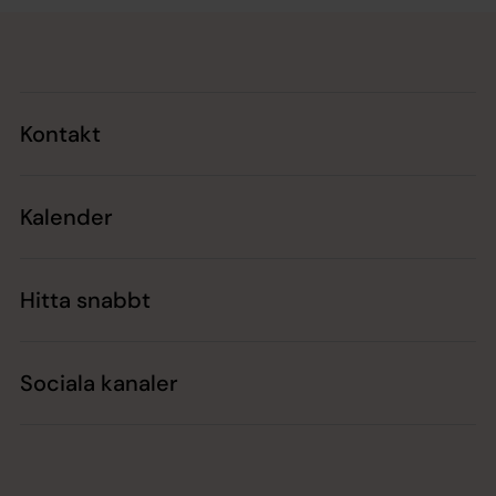
Tillbaka till toppen
Tillbaka till innehållet
Kontakt
Kalender
Hitta snabbt
Sociala kanaler