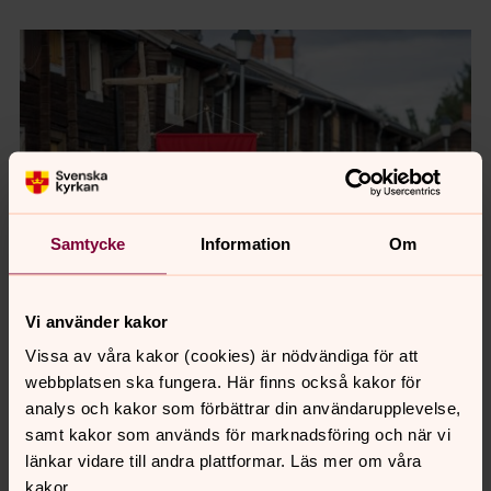
Samtycke
Information
Om
Vi använder kakor
Vissa av våra kakor (cookies) är nödvändiga för att
Riksårsmöte 2026
webbplatsen ska fungera. Här finns också kakor för
Den 5-8 augusti är det riksårsmöte för
analys och kakor som förbättrar din användarupplevelse,
Svenska Kyrkans Unga – en öppen
samt kakor som används för marknadsföring och när vi
länkar vidare till andra plattformar. Läs mer om våra
gemenskap av unga människor som vill
kakor.